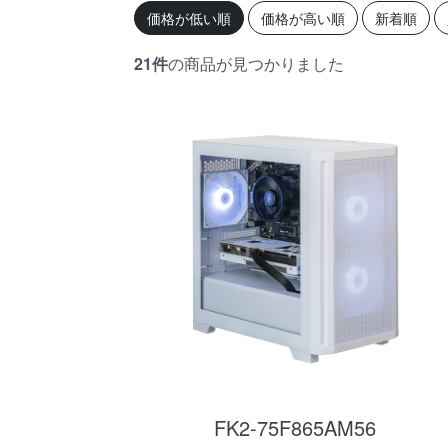
初心者の方、「どのPCを選
360mm
価格が低い順
価格が高い順
新着順
べばいいかわからない」そ
OLEDを
んな方にこそ選んでほし
ドモデル
い、エントリーモデルで
能を兼ね
21件
の商品が見つかりました
す。
が、至高
す。
商品詳細
FK2-75F865AM56