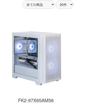
アした
MSI共同開発のPROJECT
MSI」認証
ZERO 背面コネクタマザー
ードする
ボードと2.8型液晶簡易水冷
搭載。
が、パソコン内部の美しさ
を際立たせます。
細
商品詳細
FK2-97X65AM56