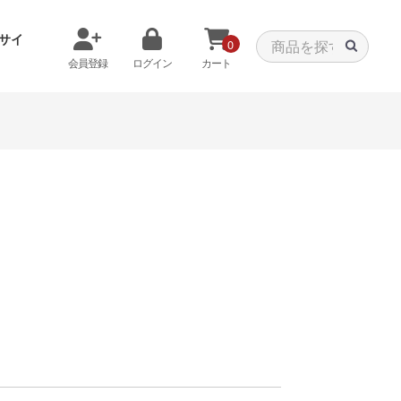
サイ
0
会員登録
ログイン
カート
メモリから探す
クーラーから探す
タパーツ
特価PC
C
みる
商品をみる