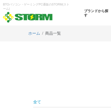
BTOパソコン・ゲーミングPC通販のSTORM(スト
ーム)
ブランドから探
す
ホーム
商品一覧
CPUから探す
GPUから探す
大画
ゲーミングPC
曲面OL
商品をみる
商
全て