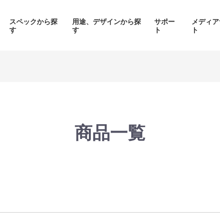
スペックから探
用途、デザインから探
サポー
メディア
す
す
ト
ト
価格帯から探す
製品シリーズから探す
商品一覧
面液晶、
背面コネク
ED簡易水冷搭載
ピラーレスケース採用PC
搭載P
PC
品をみる
商品をみる
商品を