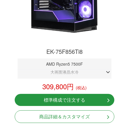
EK-75F856Ti8
AMD Ryzen5 7500F
大画面液晶水冷
DDR5メモリ 32GB
309,800円
(税込)
RTX 5060Ti 8GB
NVMeSSD 1TB
標準構成で注文する
無線LAN Bluetooth対応
850W GOLD 電源
商品詳細＆カスタマイズ