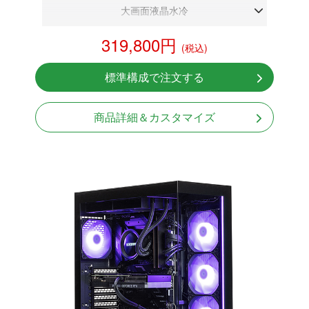
大画面液晶水冷
DDR5メモリ 32GB
319,800円
(税込)
RTX 5060 8GB
NVMeSSD 1TB
標準構成で注文する
無線LAN Bluetooth対応
850W GOLD 電源
商品詳細＆カスタマイズ