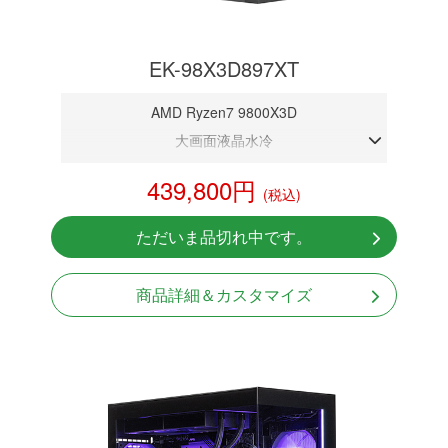
EK-98X3D897XT
AMD Ryzen7 9800X3D
大画面液晶水冷
DDR5メモリ 32GB
439,800円
(税込)
RX9070XT 16G
NVMeSSD 1TB
ただいま品切れ中です。
無線LAN Bluetooth対応
Windows11 Home 64bit
商品詳細＆カスタマイズ