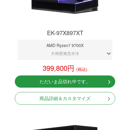
EK-97X897XT
AMD Ryzen7 9700X
大画面液晶水冷
DDR5メモリ 32GB
399,800円
(税込)
RX9070XT 16GB
NVMeSSD 1TB
ただいま品切れ中です。
無線LAN Bluetooth対応
Windows11 Home 64bit
商品詳細＆カスタマイズ