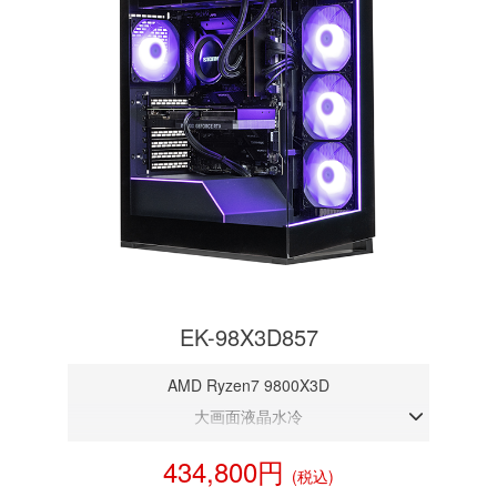
EK-98X3D857
AMD Ryzen7 9800X3D
大画面液晶水冷
DDR5メモリ 32GB
434,800円
(税込)
RTX 5070 12GB