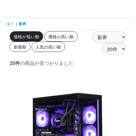
全て
|
影界
価格が低い順
価格が高い順
新着順
人気の高い順
20件
の商品が見つかりました