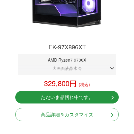
EK-97X896XT
AMD Ryzen7 9700X
大画面液晶水冷
DDR5メモリ 32GB
329,800円
(税込)
RX 9060XT 16G
NVMeSSD 1TB
ただいま品切れ中です。
無線LAN Bluetooth対応
Windows11 Home 64bit
商品詳細＆カスタマイズ