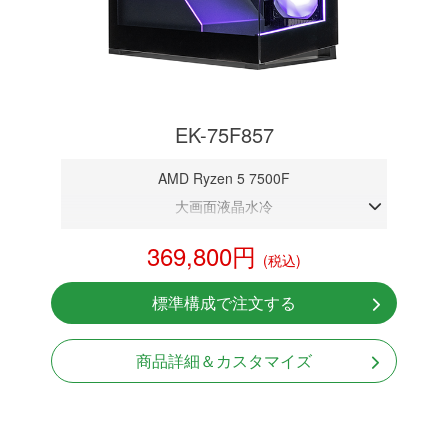
EK-75F857
AMD Ryzen 5 7500F
大画面液晶水冷
DDR5メモリ 32GB
369,800円
(税込)
RTX 5070 12GB
NVMeSSD 1TB
標準構成で注文する
無線LAN Bluetooth対応
Windows11 Home 64bit
商品詳細＆カスタマイズ