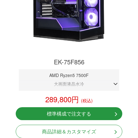
EK-75F856
AMD Ryzen5 7500F
大画面液晶水冷
DDR5メモリ 32GB
289,800円
(税込)
RTX 5060 8GB
NVMeSSD 1TB
標準構成で注文する
無線LAN Bluetooth対応
850W GOLD 電源
商品詳細＆カスタマイズ