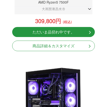
AMD Ryzen5 7500F
大画面液晶水冷
DDR5メモリ 32GB
309,800円
(税込)
RX 9060XT 16G
NVMeSSD 1TB
ただいま品切れ中です。
無線LAN Bluetooth対応
Windows11 Home 64bit
商品詳細＆カスタマイズ