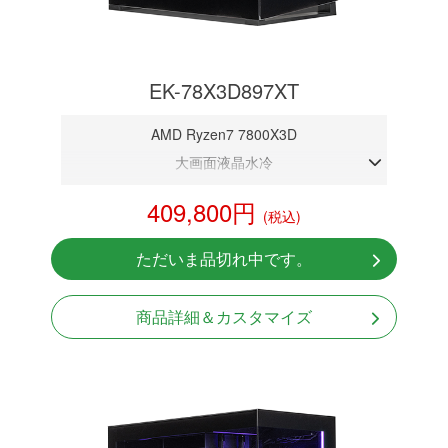
EK-78X3D897XT
AMD Ryzen7 7800X3D
大画面液晶水冷
DDR5メモリ 32GB
409,800円
(税込)
RX9070XT 16G
NVMeSSD 1TB
ただいま品切れ中です。
無線LAN Bluetooth対応
Windows11 Home 64bit
商品詳細＆カスタマイズ