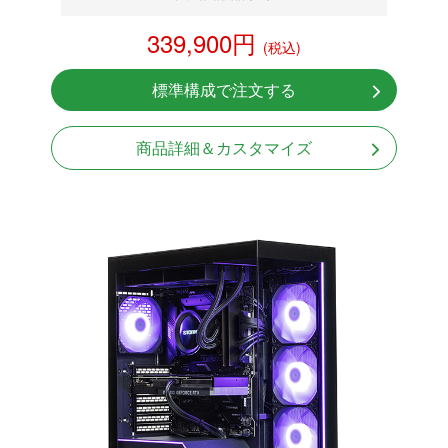
DDR5メモリ 32GB
339,900円
(税込)
RTX 5060Ti 8GB
NVMeSSD 1TB
標準構成で注文する
無線LAN Bluetooth対応
850W GOLD 電源
商品詳細＆カスタマイズ