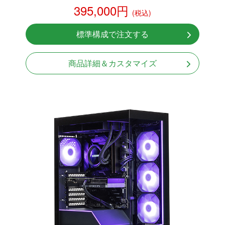
395,000円
(税込)
RTX 5070 12GB
NVMeSSD 1TB
標準構成で注文する
無線LAN Bluetooth対応
Windows11 Home 64bit
商品詳細＆カスタマイズ