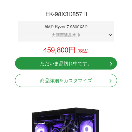
EK-98X3D857Ti
AMD Ryzen7 9800X3D
大画面液晶水冷
DDR5メモリ 32GB
459,800円
(税込)
RTX 5070Ti 16GB
NVMeSSD 1TB
ただいま品切れ中です。
無線LAN Bluetooth対応
Windows11 Home 64bit
商品詳細＆カスタマイズ