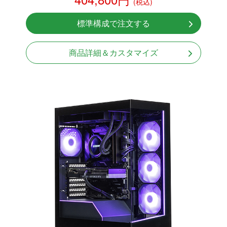
(税込)
RTX 5070 12GB
NVMeSSD 1TB
標準構成で注文する
無線LAN Bluetooth対応
Windows11 Home 64bit
商品詳細＆カスタマイズ