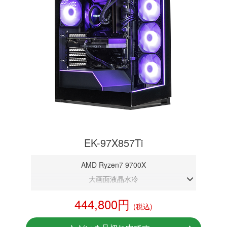
EK-97X857Ti
AMD Ryzen7 9700X
大画面液晶水冷
DDR5メモリ 32GB
444,800円
(税込)
RTX 5070Ti 16GB
NVMeSSD 1TB