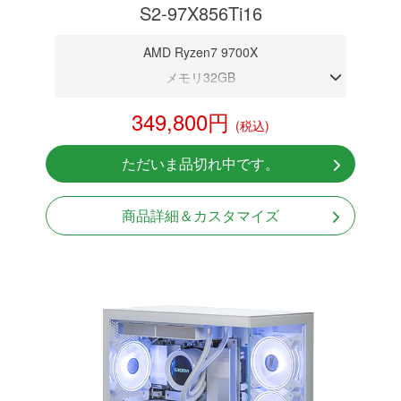
S2-97X856Ti16
AMD Ryzen7 9700X
メモリ32GB
RTX 5060Ti 16GB
349,800円
(税込)
NVMeSSD 1TB
無線LAN Bluetooth対応
ただいま品切れ中です。
Windows11 Home 64bit
商品詳細＆カスタマイズ