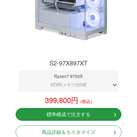
S2-97X897XT
Ryzen7 9700X
DDR5メモリ32GB
RX 9070 XT 16GB
399,800円
(税込)
NVMeSSD 1TB
無線LAN Bluetooth対応
標準構成で注文する
Windows11 Home 64bit
商品詳細＆カスタマイズ