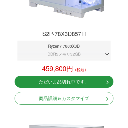
S2P-78X3D857Ti
Ryzen7 7800X3D
DDR5メモリ32GB
RTX 5070Ti 16GB
459,800円
(税込)
NVMeSSD 1TB
無線LAN Bluetooth対応
ただいま品切れ中です。
Windows11 Home 64bit
商品詳細＆カスタマイズ