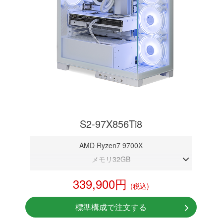
S2-97X856Ti8
AMD Ryzen7 9700X
メモリ32GB
RTX 5060Ti 8GB
339,900円
(税込)
NVMeSSD 1TB
無線LAN Bluetooth対応
標準構成で注文する
Windows11 Home 64bit