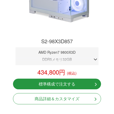
S2-98X3D857
AMD Ryzen7 9800X3D
DDR5メモリ32GB
RTX 5070 12GB
434,800円
(税込)
NVMeSSD 1TB
無線LAN Bluetooth対応
標準構成で注文する
Windows11 Home 64bit
商品詳細＆カスタマイズ