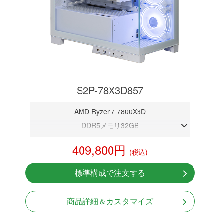
S2P-78X3D857
AMD Ryzen7 7800X3D
DDR5メモリ32GB
RTX 5070 12GB
409,800円
(税込)
NVMeSSD 1TB
無線LAN Bluetooth対応
標準構成で注文する
Windows11 Home 64bit
商品詳細＆カスタマイズ