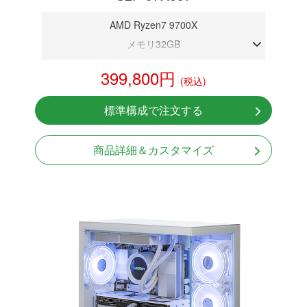
AMD Ryzen7 9700X
メモリ32GB
RTX 5070 12GB
399,800円
(税込)
NVMeSSD 1TB
無線LAN Bluetooth対応
標準構成で注文する
Windows11 Home 64bit
商品詳細＆カスタマイズ