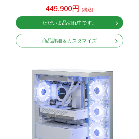
RTX 5070Ti 16GB
449,900円
(税込)
NVMeSSD 1TB
無線LAN Bluetooth対応
ただいま品切れ中です。
Windows11 Home 64bit
商品詳細＆カスタマイズ