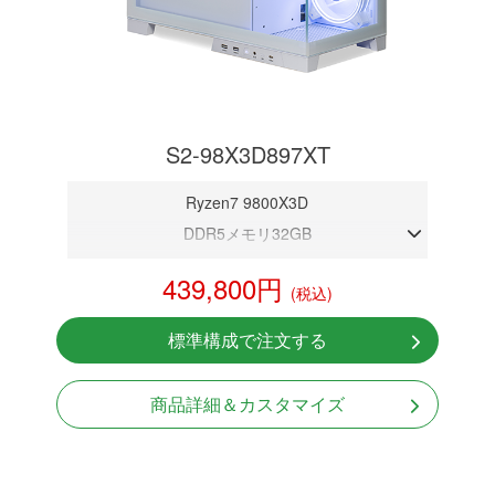
S2-98X3D897XT
Ryzen7 9800X3D
DDR5メモリ32GB
RX 9070 XT 16GB
439,800円
(税込)
NVMeSSD 1TB
無線LAN Bluetooth対応
標準構成で注文する
Windows11 Home 64bit
商品詳細＆カスタマイズ