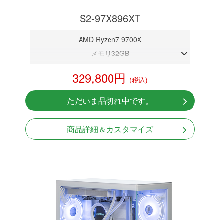
S2-97X896XT
AMD Ryzen7 9700X
メモリ32GB
RX 9060XT 16GB
329,800円
(税込)
NVMeSSD 1TB
無線LAN Bluetooth対応
ただいま品切れ中です。
Windows11 Home 64bit
商品詳細＆カスタマイズ