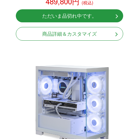
489,800円
(税込)
NVMeSSD 1TB
無線LAN Bluetooth対応
ただいま品切れ中です。
Windows11 Home 64bit
商品詳細＆カスタマイズ