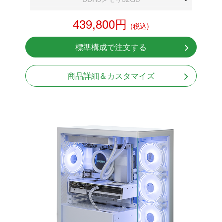
RTX 5070 12GB
439,800円
(税込)
NVMeSSD 1TB
無線LAN Bluetooth対応
標準構成で注文する
Windows11 Home 64bit
商品詳細＆カスタマイズ