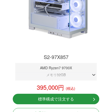
S2-97X857
AMD Ryzen7 9700X
メモリ32GB
RTX 5070 12GB
395,000円
(税込)
NVMeSSD 1TB
無線LAN Bluetooth対応
標準構成で注文する
Windows11 Home 64bit