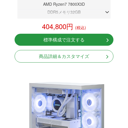
AMD Ryzen7 7800X3D
DDR5メモリ32GB
RTX 5070 12GB
404,800円
(税込)
NVMeSSD 1TB
無線LAN Bluetooth対応
標準構成で注文する
Windows11 Home 64bit
商品詳細＆カスタマイズ