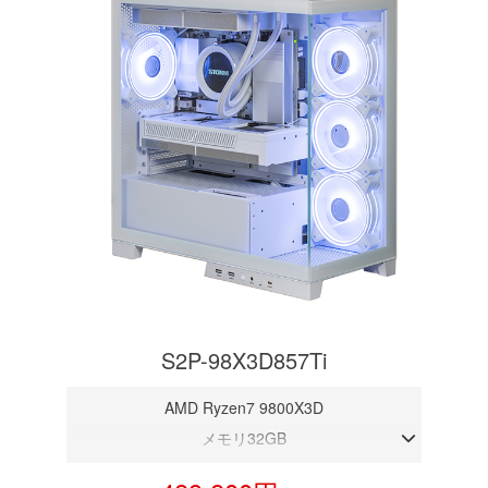
S2P-98X3D857Ti
AMD Ryzen7 9800X3D
メモリ32GB
RTX 5070Ti 16GB