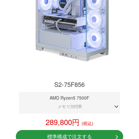
S2-75F856
AMD Ryzen5 7500F
メモリ32GB
RTX 5060
289,800円
(税込)
NVMeSSD 1TB
無線LAN Bluetooth対応
標準構成で注文する