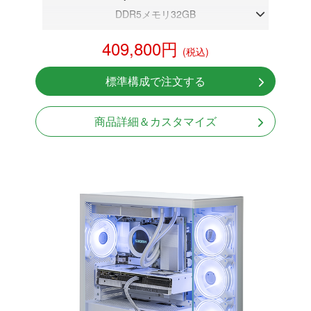
DDR5メモリ32GB
RX 9070 XT 16GB
409,800円
(税込)
NVMeSSD 1TB
無線LAN Bluetooth対応
標準構成で注文する
Windows11 Home 64bit
商品詳細＆カスタマイズ