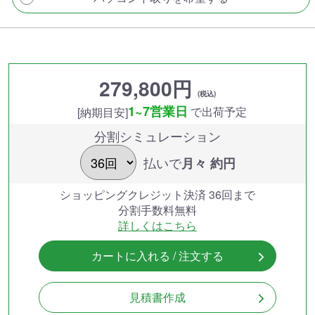
279,800円
(税込)
1~7営業日
で出荷予定
[納期目安]
分割シミュレーション
払いで
月々 約
円
ショッピングクレジット決済 36回まで
分割手数料無料
詳しくはこちら
カートに入れる / 注文する
見積書作成