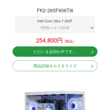
FK2-265F856Ti8
Intel Core Ultra 7 265F
DDR5メモリ32GB
RTX 5060Ti 8GB
254,800円
(税込)
NVMeSSD 1TB
Windows11 Home 64bit
ただいま品切れ中です。
無線LAN Bluetooth対応
商品詳細＆カスタマイズ