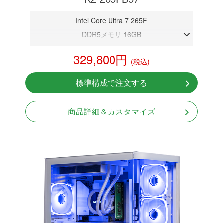
Intel Core Ultra 7 265F
DDR5メモリ 16GB
RTX 5070 12GB
329,800円
(税込)
NVMeSSD 1TB
無線LAN Bluetooth対応
標準構成で注文する
Windows11 Home 64bit
商品詳細＆カスタマイズ