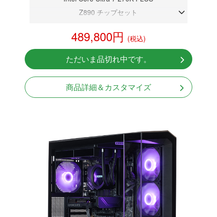
Z890 チップセット
DDR5メモリ 32GB
489,800円
(税込)
RTX 5080 16GB
NVMeSSD 1TB
ただいま品切れ中です。
無線LAN Bluetooth対応
Windows11 Home 64bit
商品詳細＆カスタマイズ