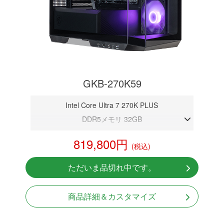
GKB-270K59
Intel Core Ultra 7 270K PLUS
DDR5メモリ 32GB
RTX 5090 32GB
819,800円
(税込)
NVMeSSD 1TB
無線LAN/Bluetooth対応
ただいま品切れ中です。
Windows11 Home 64bit
商品詳細＆カスタマイズ