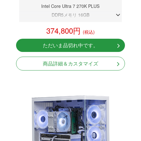
Intel Core Ultra 7 270K PLUS
DDR5メモリ 16GB
RTX 5070Ti 16GB
374,800円
(税込)
NVMeSSD 1TB
無線LAN/Bluetooth対応
ただいま品切れ中です。
Windows11 Home 64bit
商品詳細＆カスタマイズ