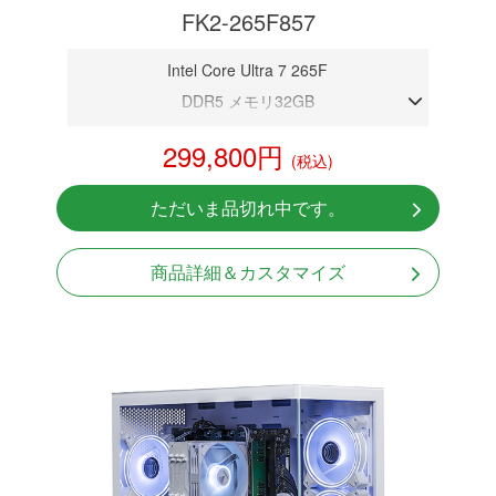
FK2-265F857
Intel Core Ultra 7 265F
DDR5 メモリ32GB
RTX 5070 12GB
299,800円
(税込)
NVMeSSD 1TB
Windows11 Home 64bit
ただいま品切れ中です。
無線LAN Bluetooth対応
商品詳細＆カスタマイズ