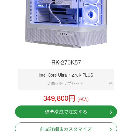
RK-270K57
Intel Core Ultra 7 270K PLUS
Z890 チップセット
DDR5メモリ 16GB
349,800円
(税込)
RTX 5070 12GB
NVMeSSD 1TB
標準構成で注文する
無線LAN Bluetooth対応
850W GOLD 電源
商品詳細＆カスタマイズ