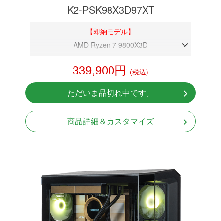
K2-PSK98X3D97XT
【即納モデル】
AMD Ryzen 7 9800X3D
DDR5メモリ 32GB
339,900円
(税込)
RX 9070XT 16GB
NVMeSSD 1TB
ただいま品切れ中です。
Windows11 Home 64bit
商品詳細＆カスタマイズ