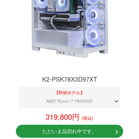
K2-PSK78X3D97XT
【即納モデル】
AMD Ryzen 7 7800X3D
DDR5メモリ 32GB
319,800円
(税込)
RX 9070XT 16GB
NVMeSSD 1TB
ただいま品切れ中です。
Windows11 Home 64bit