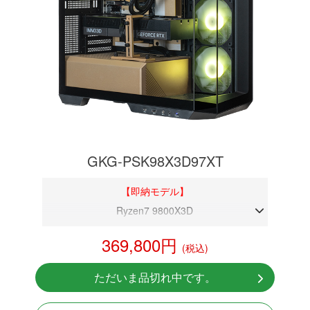
GKG-PSK98X3D97XT
【即納モデル】
Ryzen7 9800X3D
DDR5メモリ 32GB
369,800円
(税込)
RX 9070 XT 16GB
NVMeSSD 1TB
ただいま品切れ中です。
無線LAN Bluetooth対応
Windows11 Home 64bit