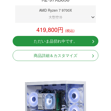
AMD Ryzen 7 9700X
大型空冷
DDR5メモリ 32GB
419,800円
(税込)
RTX 5080 16GB
NVMeSSD 1TB
ただいま品切れ中です。
Windows11 Home 64bit
商品詳細＆カスタマイズ