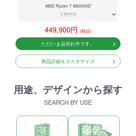
AMD Ryzen 7 9800X3D
大型空冷
DDR5メモリ 32GB
449,900円
(税込)
RTX 5080 16GB
NVMeSSD 1TB
ただいま品切れ中です。
Windows11 Home 64bit
商品詳細＆カスタマイズ
用途、デザインから探す
SEARCH BY USE