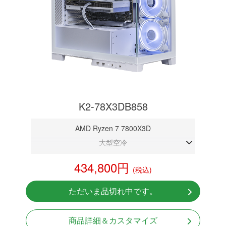
K2-78X3DB858
AMD Ryzen 7 7800X3D
大型空冷
DDR5メモリ 32GB
434,800円
(税込)
RTX 5080 16GB
NVMeSSD 1TB
ただいま品切れ中です。
Windows11 Home 64bit
商品詳細＆カスタマイズ