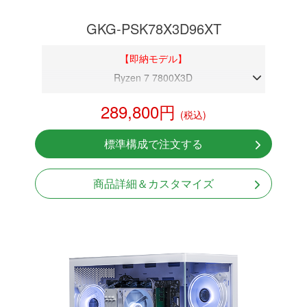
GKG-PSK78X3D96XT
【即納モデル】
Ryzen 7 7800X3D
DDR5メモリ 32GB
289,800円
(税込)
RX 9060 XT 16GB
NVMeSSD 1TB
標準構成で注文する
無線LAN Bluetooth対応
Windows11 Home 64bit
商品詳細＆カスタマイズ