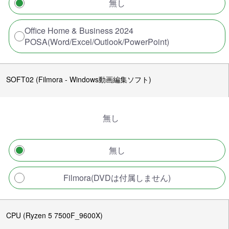
無し
Office Home & Business 2024
POSA(Word/Excel/Outlook/PowerPoint)
SOFT02 (Filmora - Windows動画編集ソフト)
無し
無し
Filmora(DVDは付属しません)
CPU (Ryzen 5 7500F_9600X)