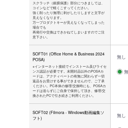
スクラッチ（銀膜保護）部分につきましては、
コインなどで軽くこすってください。
強く削ったり無理に剥がしたりしますと文字が
見えなくなります。
万一プロダクトキーが見えなくなってしまった
場合でも
再発行や交換はできかねてしまいますのでご注
意下さい。
SOFT01 (Office Home & Business 2024
無し
POSA)
※インターネット接続でインストール及びライセ
ンス認証が必要です。未開封品以外のPOSAカ
ードは、アクティベートの有無に関わらず一切
返品をお受けする事ができませんので、ご了承
ください。PC本体の修理/交換時にも、POSAカ
ードは送らずにご自身で保持して頂き、修理/交
換されたPCで引き続きご利用ください。
SOFT02 (Filmora - Windows動画編集ソ
無し
フト)