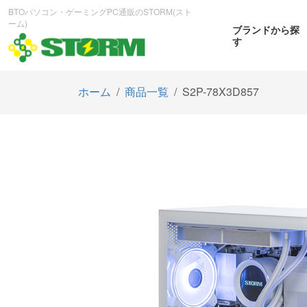
BTOパソコン・ゲーミングPC通販のSTORM(スト
ーム)
ブランドから探
す
ホーム
商品一覧
S2P-78X3D857
CPUから探す
GPUから探す
大画
ゲーミングPC
曲面OL
商品をみる
商