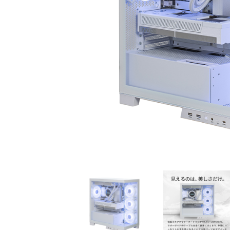
初心者の方、「どのPCを選
360mm
べばいいかわからない」そ
OLEDを
んな方にこそ選んでほし
ドモデル
い、エントリーモデルで
能を兼ね
す。
が、至高
す。
商品詳細