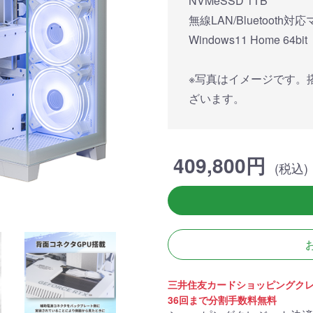
NVMeSSD 1TB
簡易水冷と曲面
270°強化ガラスに黒パーツ
厳格な基準をクリ
搭載したハイエン
が鮮やかに映え、液晶簡易
「Powered By 
無線LAN/Bluetooth
。美しさと冷却性
水冷とラインLEDが重厚な
モデル。世界をリ
Windows11 Home 64bit
備えた「流界2」
高級感を放ちます。
MSIの最新パーツ
の空間を演出しま
※写真はイメージです。
商品詳細
商品詳細
商品詳
ざいます。
409,800円
(税込)
270°パノラマビューが魅せ
る コストパフォーマンスに
三井住友カードショッピングク
優れたモデル
36回まで分割手数料無料