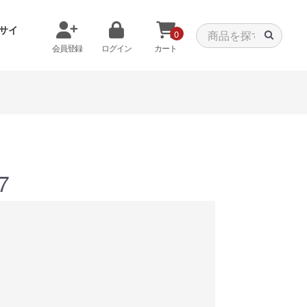
サイ
0
会員登録
ログイン
カート
メモリから探す
クーラーから探す
7
タパーツ
特価PC
C
みる
商品をみる