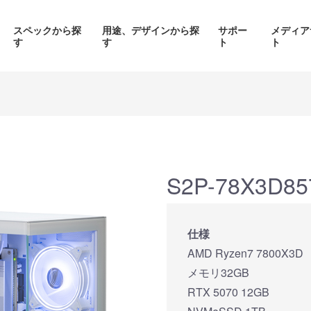
スペックから探
用途、デザインから探
サポー
メディア
す
す
ト
ト
価格帯から探す
製品シリーズから探す
S2P-78X3D85
面液晶、
背面コネク
ED簡易水冷搭載
ピラーレスケース採用PC
仕様
搭載P
PC
AMD Ryzen7 7800X3D
品をみる
商品をみる
商品を
メモリ32GB
RTX 5070 12GB