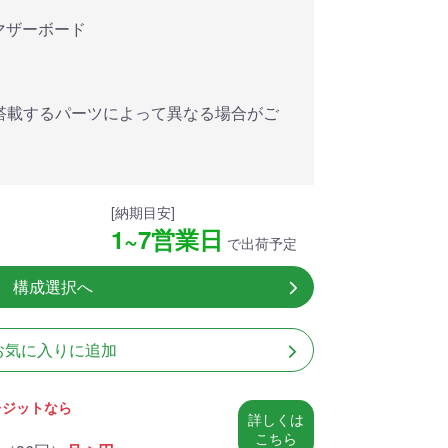
アした
MSI共同開発のPROJECT
MSI」認証
ZERO 背面コネクタマザー
対応マザーボード
ードする
ボードと2.8型液晶簡易水冷
搭載。
が、パソコン内部の美しさ
を際立たせます。
搭載するパーツによって異なる場合がご
細
商品詳細
[納期目安]
1~7営業日
で出荷予定
構成選択へ
お気に入りに追加
レジットなら
詳しくは
こちら