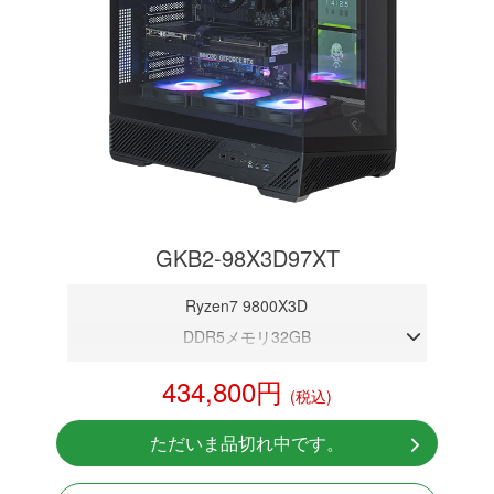
GKB2-98X3D97XT
Ryzen7 9800X3D
DDR5メモリ32GB
RX 9070XT 16GB
434,800円
(税込)
NVMeSSD 1TB
無線LAN Bluetooth対応
ただいま品切れ中です。
Windows11 Home 64bit
LCDスクリーン搭載