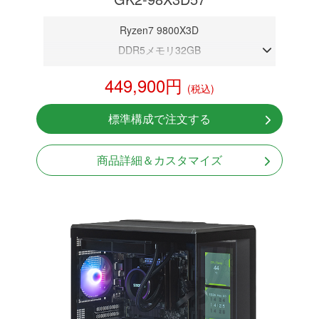
Ryzen7 9800X3D
DDR5メモリ32GB
RTX 5070 12GB
449,900円
(税込)
NVMeSSD 1TB
無線LAN Bluetooth対応
標準構成で注文する
Windows11 Home 64bit
LCDスクリーン搭載
商品詳細＆カスタマイズ