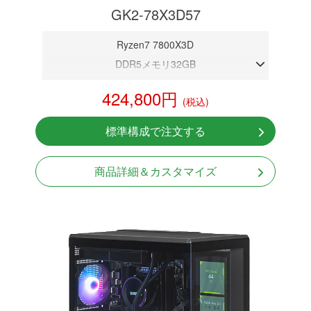
GK2-78X3D57
Ryzen7 7800X3D
DDR5メモリ32GB
RTX 5070 12GB
424,800円
(税込)
NVMeSSD 1TB
無線LAN Bluetooth対応
標準構成で注文する
Windows11 Home 64bit
LCDスクリーン搭載
商品詳細＆カスタマイズ