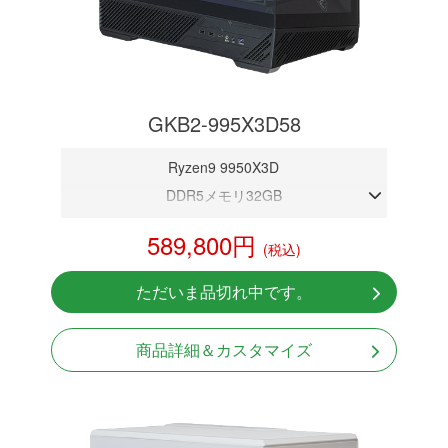
GKB2-995X3D58
Ryzen9 9950X3D
DDR5メモリ32GB
RTX 5080 16GB
589,800円
(税込)
NVMeSSD 1TB
無線LAN Bluetooth対応
ただいま品切れ中です。
Windows11 Home 64bit
LCDスクリーン搭載
商品詳細＆カスタマイズ