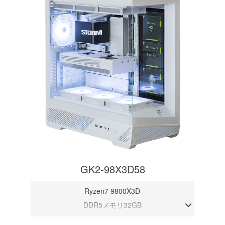
GK2-98X3D58
Ryzen7 9800X3D
DDR5メモリ32GB
RTX 5080 16GB