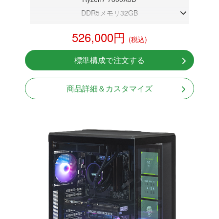
DDR5メモリ32GB
RTX 5080 16GB
526,000円
(税込)
NVMeSSD 1TB
無線LAN Bluetooth対応
標準構成で注文する
Windows11 Home 64bit
LCDスクリーン搭載
商品詳細＆カスタマイズ