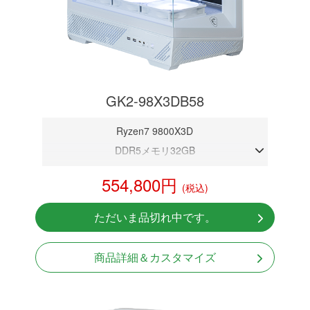
GK2-98X3DB58
Ryzen7 9800X3D
DDR5メモリ32GB
RTX 5080 16GB
554,800円
(税込)
NVMeSSD 1TB
無線LAN Bluetooth対応
ただいま品切れ中です。
Windows11 Home 64bit
LCDスクリーン搭載
商品詳細＆カスタマイズ