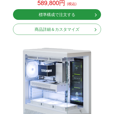
589,800円
(税込)
NVMeSSD 1TB
無線LAN Bluetooth対応
標準構成で注文する
Windows11 Home 64bit
LCDスクリーン搭載
商品詳細＆カスタマイズ