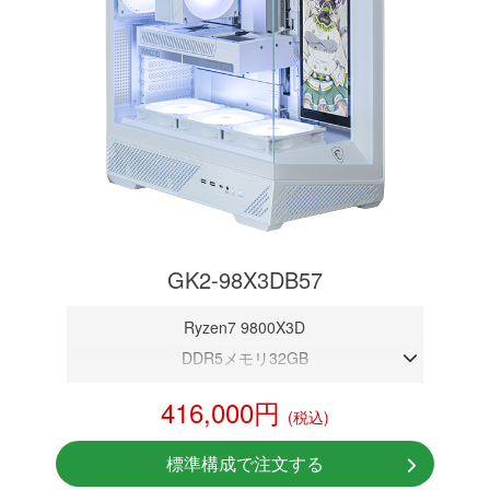
GK2-98X3DB57
Ryzen7 9800X3D
DDR5メモリ32GB
RTX 5070 12GB
416,000円
(税込)
NVMeSSD 1TB
無線LAN Bluetooth対応
標準構成で注文する
Windows11 Home 64bit