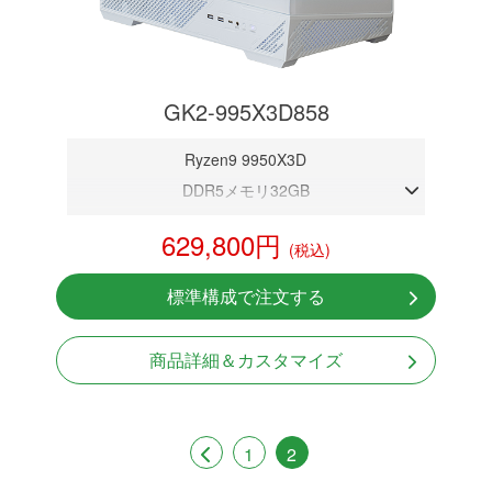
GK2-995X3D858
Ryzen9 9950X3D
DDR5メモリ32GB
RTX 5080 16GB
629,800円
(税込)
NVMeSSD 1TB
無線LAN Bluetooth対応
標準構成で注文する
Windows11 Home 64bit
LCDスクリーン搭載
商品詳細＆カスタマイズ
1
2