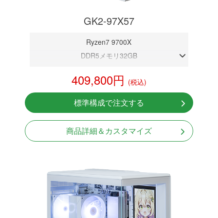
GK2-97X57
Ryzen7 9700X
DDR5メモリ32GB
RTX 5070 12GB
409,800円
(税込)
NVMeSSD 1TB
無線LAN Bluetooth対応
標準構成で注文する
Windows11 Home 64bit
LCDスクリーン搭載
商品詳細＆カスタマイズ