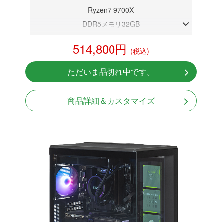
Ryzen7 9700X
DDR5メモリ32GB
RTX 5080 16GB
514,800円
(税込)
NVMeSSD 1TB
無線LAN Bluetooth対応
ただいま品切れ中です。
Windows11 Home 64bit
LCDスクリーン搭載
商品詳細＆カスタマイズ