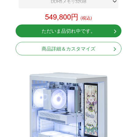
DDR5メモリ32GB
RTX 5080 16GB
549,800円
(税込)
NVMeSSD 1TB
無線LAN Bluetooth対応
ただいま品切れ中です。
Windows11 Home 64bit
LCDスクリーン搭載
商品詳細＆カスタマイズ