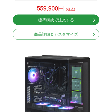
RTX 5080 16GB
559,900円
(税込)
NVMeSSD 1TB
無線LAN Bluetooth対応
標準構成で注文する
Windows11 Home 64bit
LCDスクリーン搭載
商品詳細＆カスタマイズ