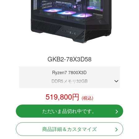
GKB2-78X3D58
Ryzen7 7800X3D
DDR5メモリ32GB
RTX 5080 16GB
519,800円
(税込)
NVMeSSD 1TB
無線LAN Bluetooth対応
ただいま品切れ中です。
Windows11 Home 64bit
LCDスクリーン搭載
商品詳細＆カスタマイズ