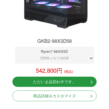
GKB2-98X3D58
Ryzen7 9800X3D
DDR5メモリ32GB
RTX 5080 16GB
542,800円
(税込)
NVMeSSD 1TB
無線LAN Bluetooth対応
ただいま品切れ中です。
Windows11 Home 64bit
LCDスクリーン搭載
商品詳細＆カスタマイズ