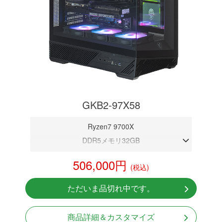
GKB2-97X58
Ryzen7 9700X
DDR5メモリ32GB
RTX 5080 16GB
506,000円
(税込)
NVMeSSD 1TB
無線LAN Bluetooth対応
ただいま品切れ中です。
Windows11 Home 64bit
LCDスクリーン搭載
商品詳細＆カスタマイズ