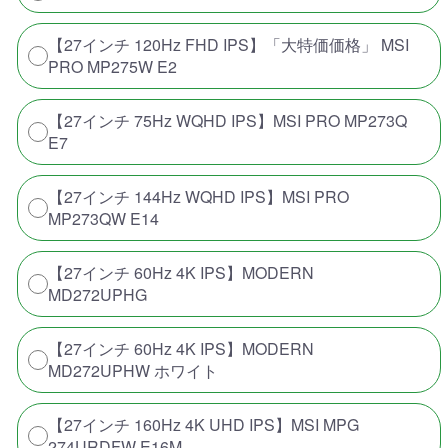
【27インチ 120Hz FHD IPS】「大特価価格」 MSI
PRO MP275W E2
【27インチ 75Hz WQHD IPS】MSI PRO MP273Q
E7
【27インチ 144Hz WQHD IPS】MSI PRO
MP273QW E14
【27インチ 60Hz 4K IPS】MODERN
MD272UPHG
【27インチ 60Hz 4K IPS】MODERN
MD272UPHW ホワイト
【27インチ 160Hz 4K UHD IPS】MSI MPG
274URDFW E16M