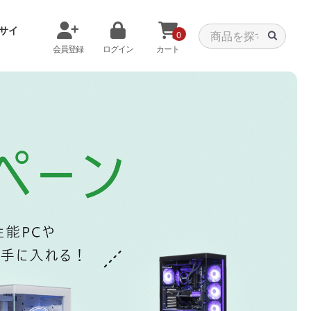
サイ
0
会員登録
ログイン
カート
メモリから探す
クーラーから探す
タパーツ
特価PC
C
みる
商品をみる