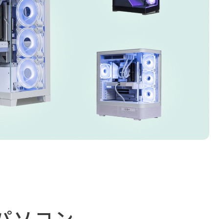
アした
MSI共同開発のPROJECT
MSI」認証
ZERO 背面コネクタマザー
ードする
ボードと2.8型液晶簡易水冷
搭載。
が、パソコン内部の美しさ
を際立たせます。
細
商品詳細
パソコン、