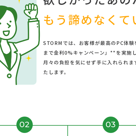
商品詳細
もう諦めなくて
STORMでは、お客様が最高のPC体験
まで金利0%キャンペーン」**を実施
月々の負担を気にせず手に入れられます
たします。
02
03