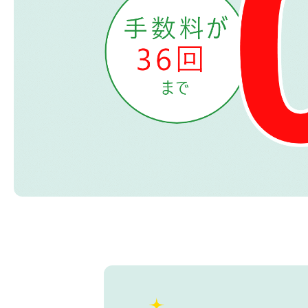
初心者の方、「どのPCを選
360mm
べばいいかわからない」そ
OLEDを
んな方にこそ選んでほし
ドモデル
い、エントリーモデルで
能を兼ね
す。
が、至高
す。
商品詳細