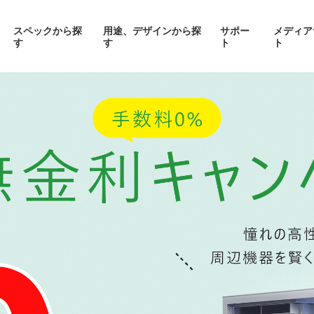
スペックから探
用途、デザインから探
サポー
メディア
す
す
ト
ト
価格帯から探す
製品シリーズから探す
面液晶、
背面コネク
ED簡易水冷搭載
ピラーレスケース採用PC
搭載P
PC
品をみる
商品をみる
商品を