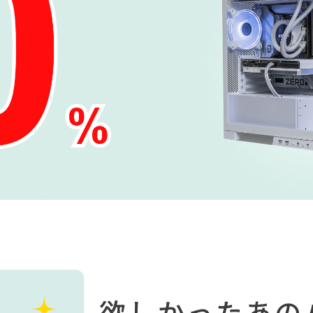
簡易水冷と曲面
270°強化ガラスに黒パーツ
厳格な基準をクリ
搭載したハイエン
が鮮やかに映え、液晶簡易
「Powered By 
。美しさと冷却性
水冷とラインLEDが重厚な
モデル。世界をリ
備えた「流界2」
高級感を放ちます。
MSIの最新パーツ
の空間を演出しま
商品詳細
商品詳細
商品詳
270°パノラマビューが魅せ
る コストパフォーマンスに
優れたモデル
欲しかったあの