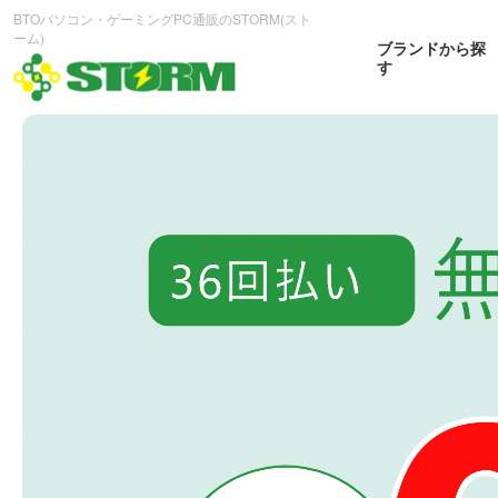
BTOパソコン・ゲーミングPC通販のSTORM(スト
ーム)
ブランドから探
す
CPUから探す
GPUから探す
大画
ゲーミングPC
曲面OL
商品をみる
商