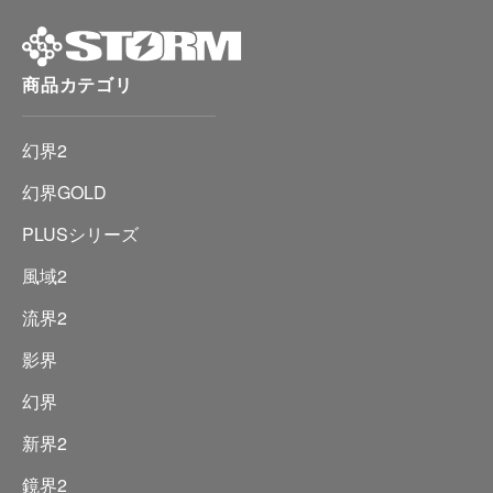
商品カテゴリ
幻界2
幻界GOLD
PLUSシリーズ
風域2
流界2
影界
幻界
新界2
鏡界2