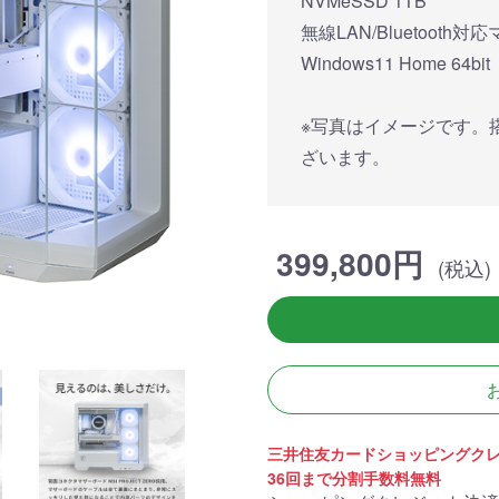
NVMeSSD 1TB
簡易水冷と曲面
270°強化ガラスに黒パーツ
厳格な基準をクリ
搭載したハイエン
が鮮やかに映え、液晶簡易
「Powered By 
無線LAN/Bluetooth
。美しさと冷却性
水冷とラインLEDが重厚な
モデル。世界をリ
Windows11 Home 64bit
備えた「流界2」
高級感を放ちます。
MSIの最新パーツ
の空間を演出しま
※写真はイメージです。
商品詳細
商品詳細
商品詳
ざいます。
399,800円
(税込)
270°パノラマビューが魅せ
る コストパフォーマンスに
三井住友カードショッピングク
優れたモデル
36回まで分割手数料無料