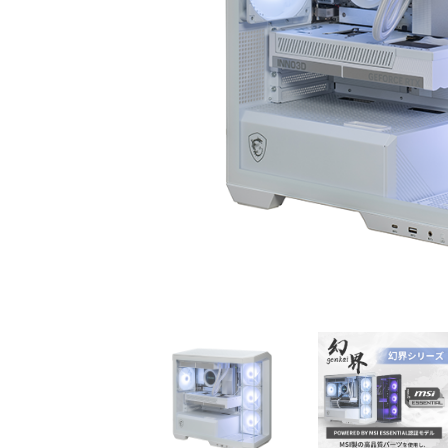
初心者の方、「どのPCを選
360mm
べばいいかわからない」そ
OLEDを
んな方にこそ選んでほし
ドモデル
い、エントリーモデルで
能を兼ね
す。
が、至高
す。
商品詳細