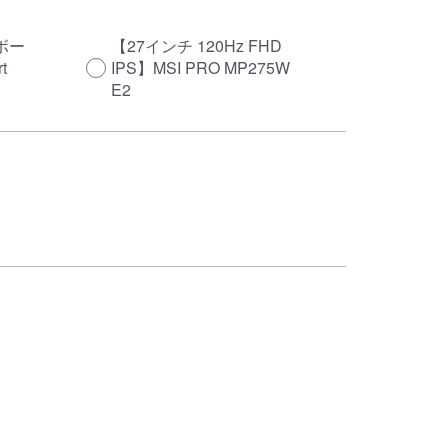
ボー
【27インチ 120Hz FHD
t
IPS】MSI PRO MP275W
E2