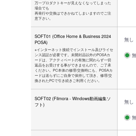
万一プロダクトキーが見えなくなってしまった
場合でも
再発行や交換はできかねてしまいますのでご注
意下さい。
SOFT01 (Office Home & Business 2024
無し
POSA)
※インターネット接続でインストール及びライセ
ンス認証が必要です。未開封品以外のPOSAカ
ードは、アクティベートの有無に関わらず一切
返品をお受けする事ができませんので、ご了承
ください。PC本体の修理/交換時にも、POSAカ
ードは送らずにご自身で保持して頂き、修理/交
換されたPCで引き続きご利用ください。
SOFT02 (Filmora - Windows動画編集ソ
無し
フト)