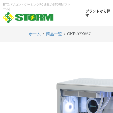
BTOパソコン・ゲーミングPC通販のSTORM(スト
ーム)
ブランドから探
す
ホーム
商品一覧
GKP-97X857
CPUから探す
GPUから探す
大画
ゲーミングPC
曲面OL
商品をみる
商