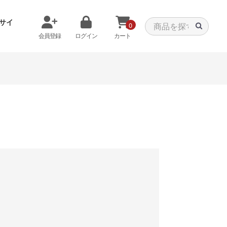
サイ
0
会員登録
ログイン
カート
メモリから探す
クーラーから探す
タパーツ
特価PC
C
みる
商品をみる