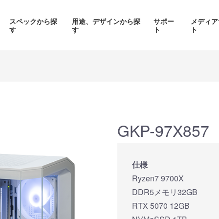
スペックから探
用途、デザインから探
サポー
メディア
す
す
ト
ト
価格帯から探す
製品シリーズから探す
GKP-97X857
面液晶、
背面コネク
ED簡易水冷搭載
ピラーレスケース採用PC
仕様
搭載P
PC
Ryzen7 9700X
品をみる
商品をみる
商品を
DDR5メモリ32GB
RTX 5070 12GB