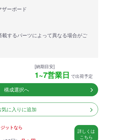
アした
MSI共同開発のPROJECT
MSI」認証
ZERO 背面コネクタマザー
対応マザーボード
ードする
ボードと2.8型液晶簡易水冷
搭載。
が、パソコン内部の美しさ
を際立たせます。
搭載するパーツによって異なる場合がご
細
商品詳細
[納期目安]
1~7営業日
で出荷予定
構成選択へ
お気に入りに追加
レジットなら
詳しくは
こちら