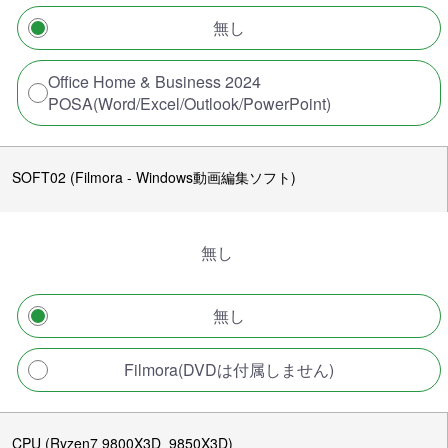
無し
Office Home & Business 2024
POSA(Word/Excel/Outlook/PowerPoint)
SOFT02 (Filmora - Windows動画編集ソフト)
無し
無し
Filmora(DVDは付属しません)
CPU (Ryzen7 9800X3D_9850X3D)