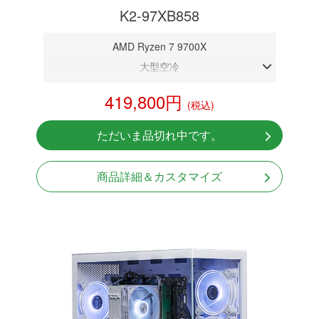
K2-97XB858
AMD Ryzen 7 9700X
大型空冷
DDR5メモリ 32GB
419,800円
(税込)
RTX 5080 16GB
NVMeSSD 1TB
ただいま品切れ中です。
Windows11 Home 64bit
商品詳細＆カスタマイズ