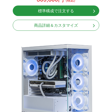
(税込)
NVMeSSD 1TB
無線LAN Bluetooth対応
標準構成で注文する
Windows11 Home 64bit
商品詳細＆カスタマイズ