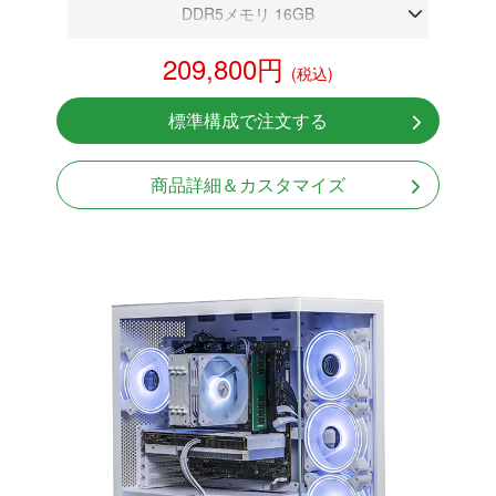
DDR5メモリ 16GB
RTX 5060
209,800円
(税込)
NVMeSSD 1TB
Windows11 Home 64bit
標準構成で注文する
商品詳細＆カスタマイズ