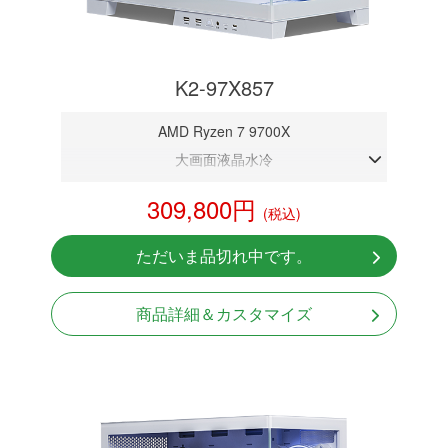
K2-97X857
AMD Ryzen 7 9700X
大画面液晶水冷
DDR5メモリ 16GB
309,800円
(税込)
RTX 5070 12GB
NVMeSSD 1TB
ただいま品切れ中です。
Windows11 Home 64bit
商品詳細＆カスタマイズ