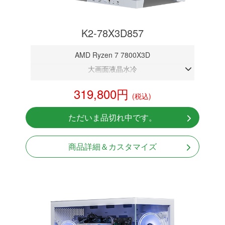
K2-78X3D857
AMD Ryzen 7 7800X3D
大画面液晶水冷
DDR5メモリ 16GB
319,800円
(税込)
RTX 5070 12GB
NVMeSSD 1TB
ただいま品切れ中です。
Windows11 Home 64bit
商品詳細＆カスタマイズ