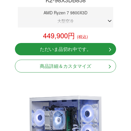
AMD Ryzen 7 9800X3D
大型空冷
DDR5メモリ 32GB
449,900円
(税込)
RTX 5080 16GB
NVMeSSD 1TB
ただいま品切れ中です。
Windows11 Home 64bit
商品詳細＆カスタマイズ