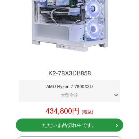
K2-78X3DB858
AMD Ryzen 7 7800X3D
大型空冷
DDR5メモリ 32GB
434,800円
(税込)
RTX 5080 16GB
NVMeSSD 1TB
ただいま品切れ中です。
Windows11 Home 64bit