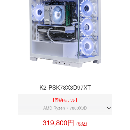
K2-PSK78X3D97XT
【即納モデル】
AMD Ryzen 7 7800X3D
DDR5メモリ 32GB
319,800円
(税込)
RX 9070XT 16GB