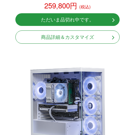
259,800円
(税込)
NVMeSSD 1TB
Windows11 Home 64bit
ただいま品切れ中です。
商品詳細＆カスタマイズ