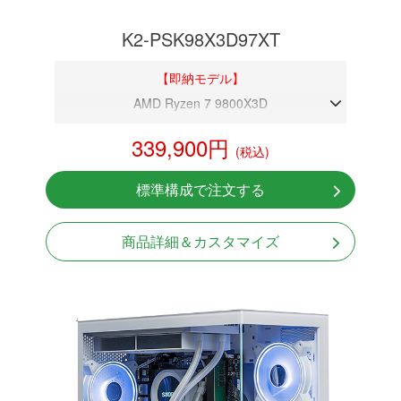
K2-PSK98X3D97XT
【即納モデル】
AMD Ryzen 7 9800X3D
DDR5メモリ 32GB
339,900円
(税込)
RX 9070XT 16GB
NVMeSSD 1TB
標準構成で注文する
Windows11 Home 64bit
商品詳細＆カスタマイズ