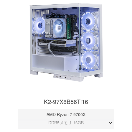
K2-97X8B56Ti16
AMD Ryzen 7 9700X
DDR5メモリ 16GB
RTX 5060Ti 16GB