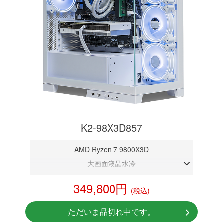
K2-98X3D857
AMD Ryzen 7 9800X3D
大画面液晶水冷
DDR5メモリ 16GB
349,800円
(税込)
RTX 5070 12GB
NVMeSSD 1TB
ただいま品切れ中です。
Windows11 Home 64bit