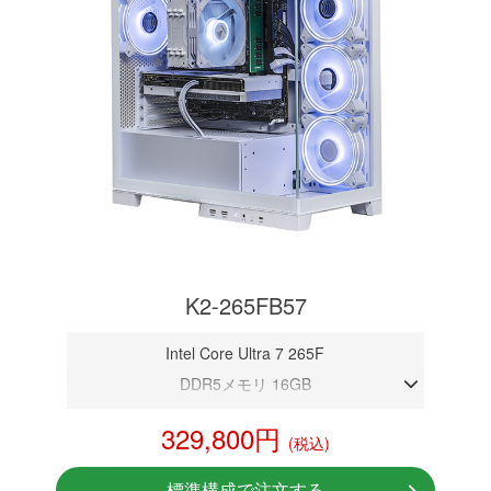
K2-265FB57
Intel Core Ultra 7 265F
DDR5メモリ 16GB
RTX 5070 12GB
329,800円
(税込)
NVMeSSD 1TB
無線LAN Bluetooth対応
標準構成で注文する