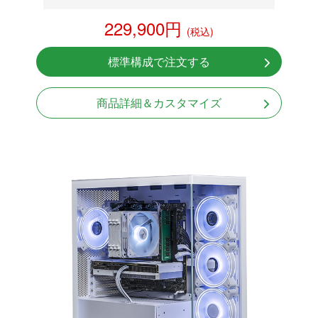
RTX 5060Ti 8GB
229,900円
(税込)
NVMeSSD 1TB
Windows11 Home 64bit
標準構成で注文する
商品詳細＆カスタマイズ