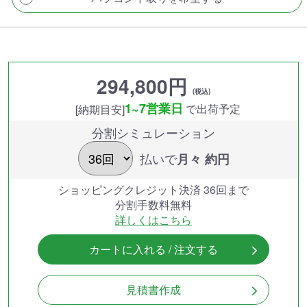
294,800円
(税込)
1~7営業日
で出荷予定
[納期目安]
分割シミュレーション
払いで
月々 約
円
ショッピングクレジット決済 36回まで
分割手数料無料
詳しくはこちら
カートに入れる / 注文する
見積書作成