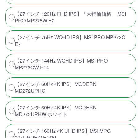
【27インチ 120Hz FHD IPS】「大特価価格」 MSI
PRO MP275W E2
【27インチ 75Hz WQHD IPS】MSI PRO MP273Q
E7
【27インチ 144Hz WQHD IPS】MSI PRO
MP273QW E14
【27インチ 60Hz 4K IPS】MODERN
MD272UPHG
【27インチ 60Hz 4K IPS】MODERN
MD272UPHW ホワイト
【27インチ 160Hz 4K UHD IPS】MSI MPG
274URDFW E16M