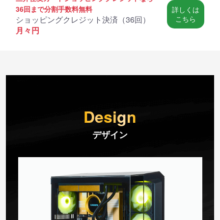
36回まで分割手数料無料
詳しくは
ショッピングクレジット決済（
36回
）
こちら
月々
円
Design
デザイン