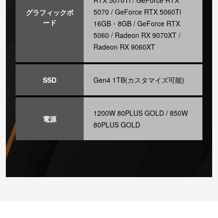
RTX 5070Ti / GeForce RTX
5070 / GeForce RTX 5060Ti
グラフィックボ
ード
16GB・8GB / GeForce RTX
5060 / Radeon RX 9070XT /
Radeon RX 9060XT
SSD
Gen4 1TB(カスタマイズ可能)
1200W 80PLUS GOLD / 850W
電源
80PLUS GOLD