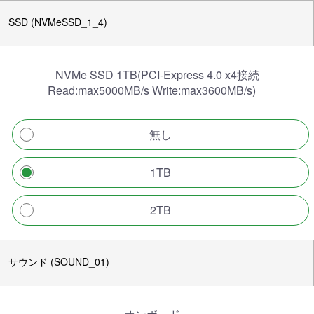
SSD (NVMeSSD_1_4)
NVMe SSD 1TB(PCI-Express 4.0 x4接続
Read:max5000MB/s Write:max3600MB/s)
無し
1TB
2TB
サウンド (SOUND_01)