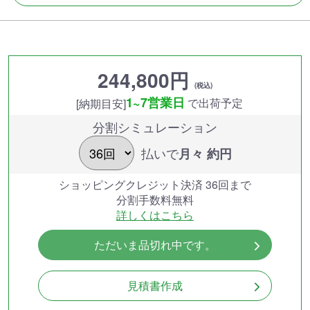
244,800円
(税込)
1~7営業日
で出荷予定
[納期目安]
分割シミュレーション
払いで
月々 約
円
ショッピングクレジット決済 36回まで
分割手数料無料
詳しくはこちら
ただいま品切れ中です。
見積書作成