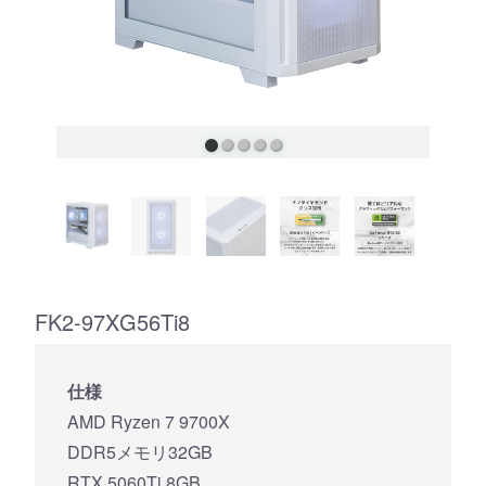
FK2-97XG56Ti8
仕様
AMD Ryzen 7 9700X
DDR5メモリ32GB
RTX 5060Ti 8GB