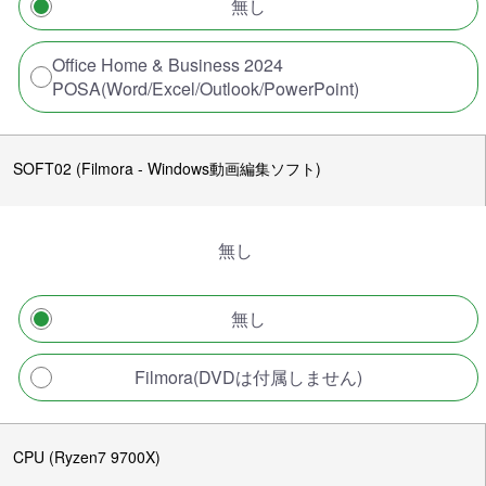
無し
Office Home & Business 2024
POSA(Word/Excel/Outlook/PowerPoint)
SOFT02 (Filmora - Windows動画編集ソフト)
無し
無し
Filmora(DVDは付属しません)
CPU (Ryzen7 9700X)