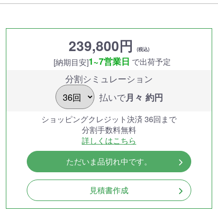
239,800円
(税込)
1~7営業日
で出荷予定
[納期目安]
分割シミュレーション
払いで
月々 約
円
ショッピングクレジット決済 36回まで
分割手数料無料
詳しくはこちら
ただいま品切れ中です。
見積書作成