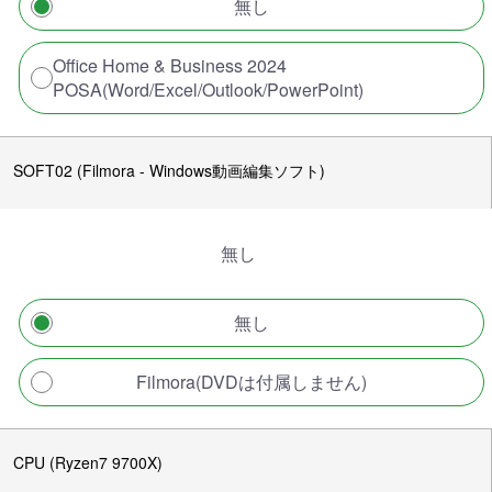
無し
Office Home & Business 2024
POSA(Word/Excel/Outlook/PowerPoint)
SOFT02 (Filmora - Windows動画編集ソフト)
無し
無し
Filmora(DVDは付属しません)
CPU (Ryzen7 9700X)