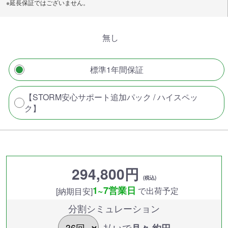
※延長保証ではございません。
無し
標準1年間保証
【STORM安心サポート追加パック / ハイスペッ
ク】
294,800円
(税込)
1~7営業日
で出荷予定
[納期目安]
分割シミュレーション
払いで
月々 約
円