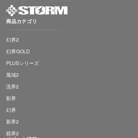
商品カテゴリ
幻界2
幻界GOLD
PLUSシリーズ
風域2
流界2
影界
幻界
新界2
鏡界2