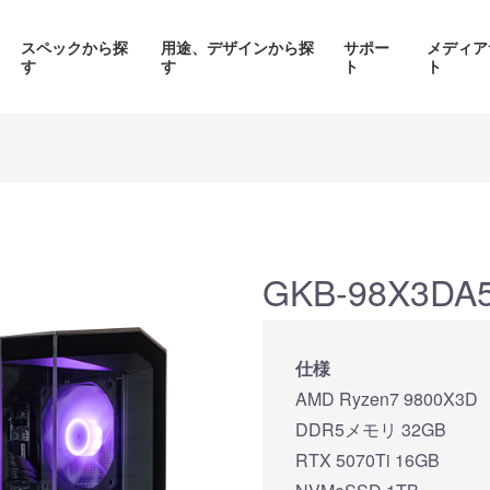
スペックから探
用途、デザインから探
サポー
メディア
す
す
ト
ト
価格帯から探す
製品シリーズから探す
GKB-98X3DA5
面液晶、
背面コネク
ED簡易水冷搭載
ピラーレスケース採用PC
仕様
搭載P
PC
AMD Ryzen7 9800X3D
品をみる
商品をみる
商品を
DDR5メモリ 32GB
RTX 5070Ti 16GB