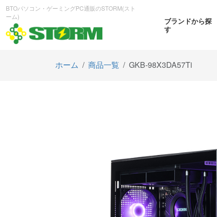
BTOパソコン・ゲーミングPC通販のSTORM(スト
ーム)
ブランドから探
す
ホーム
商品一覧
GKB-98X3DA57Ti
CPUから探す
GPUから探す
大画
ゲーミングPC
曲面OL
商品をみる
商