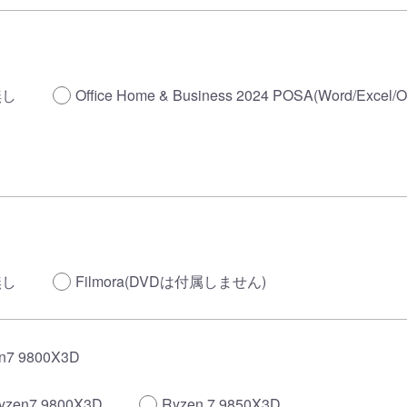
無し
Office Home & Business 2024 POSA(Word/Excel/O
無し
Filmora(DVDは付属しません)
n7 9800X3D
yzen7 9800X3D
Ryzen 7 9850X3D