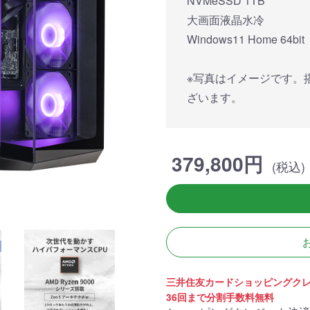
NVMeSSD 1TB
簡易水冷と曲面
270°強化ガラスに黒パーツ
厳格な基準をクリ
搭載したハイエン
が鮮やかに映え、液晶簡易
「Powered By 
大画面液晶水冷
。美しさと冷却性
水冷とラインLEDが重厚な
モデル。世界をリ
Windows11 Home 64bit
備えた「流界2」
高級感を放ちます。
MSIの最新パーツ
の空間を演出しま
※写真はイメージです。
商品詳細
商品詳細
商品詳
ざいます。
379,800円
(税込)
270°パノラマビューが魅せ
る コストパフォーマンスに
三井住友カードショッピングク
優れたモデル
36回まで分割手数料無料