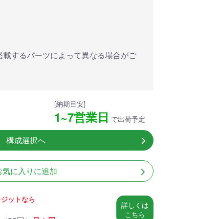
アした
MSI共同開発のPROJECT
MSI」認証
ZERO 背面コネクタマザー
ードする
ボードと2.8型液晶簡易水冷
搭載。
が、パソコン内部の美しさ
を際立たせます。
搭載するパーツによって異なる場合がご
細
商品詳細
[納期目安]
1~7営業日
で出荷予定
構成選択へ
お気に入りに追加
レジットなら
詳しくは
こちら