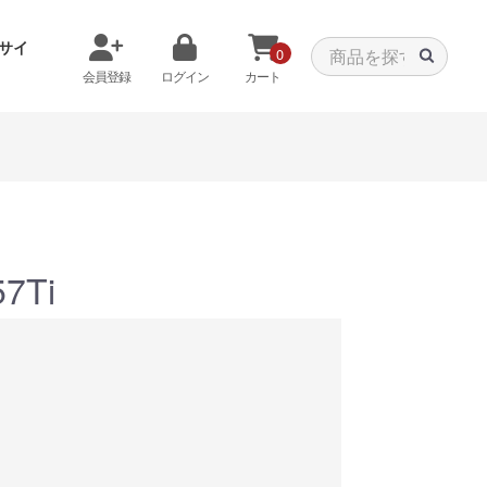
サイ
0
会員登録
ログイン
カート
メモリから探す
クーラーから探す
7Ti
タパーツ
特価PC
C
みる
商品をみる