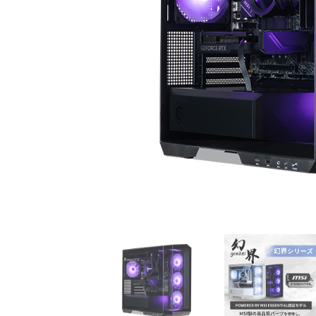
初心者の方、「どのPCを選
360mm
べばいいかわからない」そ
OLEDを
んな方にこそ選んでほし
ドモデル
い、エントリーモデルで
能を兼ね
す。
が、至高
す。
商品詳細