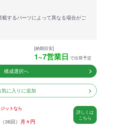
アした
MSI共同開発のPROJECT
MSI」認証
ZERO 背面コネクタマザー
ードする
ボードと2.8型液晶簡易水冷
搭載するパーツによって異なる場合がご
搭載。
が、パソコン内部の美しさ
を際立たせます。
細
商品詳細
[納期目安]
1~7営業日
で出荷予定
構成選択へ
お気に入りに追加
レジットなら
詳しくは
こちら
（
36回
）
月々
円