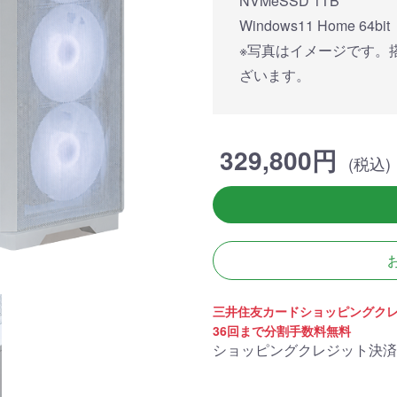
NVMeSSD 1TB
簡易水冷と曲面
270°強化ガラスに黒パーツ
厳格な基準をクリ
搭載したハイエン
が鮮やかに映え、液晶簡易
「Powered By 
Windows11 Home 64bit
。美しさと冷却性
水冷とラインLEDが重厚な
モデル。世界をリ
※写真はイメージです。
備えた「流界2」
高級感を放ちます。
MSIの最新パーツ
の空間を演出しま
ざいます。
商品詳細
商品詳細
商品詳
329,800円
(税込)
三井住友カードショッピングク
36回まで分割手数料無料
270°パノラマビューが魅せ
ショッピングクレジット決済
る コストパフォーマンスに
優れたモデル