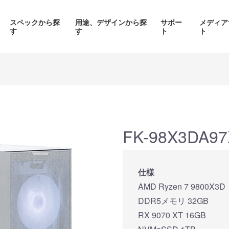
スペックから探
用途、デザインから探
サポー
メディア
す
す
ト
ト
価格帯から探す
製品シリーズから探す
FK-98X3DA9
面液晶、
背面コネク
ED簡易水冷搭載
ピラーレスケース採用PC
仕様
搭載P
PC
AMD Ryzen 7 9800X3D
品をみる
商品をみる
商品を
DDR5メモリ 32GB
RX 9070 XT 16GB