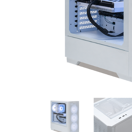
初心者の方、「どのPCを選
360mm
べばいいかわからない」そ
OLEDを
んな方にこそ選んでほし
ドモデル
い、エントリーモデルで
能を兼ね
す。
が、至高
す。
商品詳細