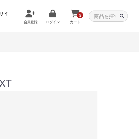
サイ
0
会員登録
ログイン
カート
メモリから探す
クーラーから探す
7XT
タパーツ
特価PC
C
みる
商品をみる