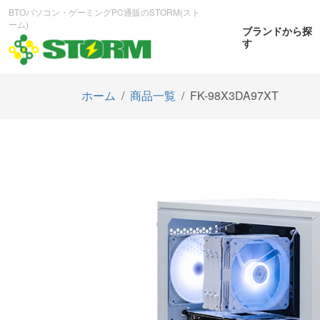
BTOパソコン・ゲーミングPC通販のSTORM(スト
ーム)
ブランドから探
す
ホーム
商品一覧
FK-98X3DA97XT
CPUから探す
GPUから探す
大画
ゲーミングPC
曲面OL
商品をみる
商