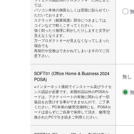
ては、
パソコン本体の側面もしくは背面に貼らせてい
ただいております。
スクラッチ（銀膜保護）部分につきましては、
コインなどで軽くこすってください。
強く削ったり無理に剥がしたりしますと文字が
見えなくなります。
万一プロダクトキーが見えなくなってしまった
場合でも
再発行や交換はできかねてしまいますのでご注
意下さい。
SOFT01 (Office Home & Business 2024
無し
POSA)
※インターネット接続でインストール及びライセ
ンス認証が必要です。未開封品以外のPOSAカ
ードは、アクティベートの有無に関わらず一切
返品をお受けする事ができませんので、ご了承
ください。PC本体の修理/交換時にも、POSAカ
ードは送らずにご自身で保持して頂き、修理/交
換されたPCで引き続きご利用ください。