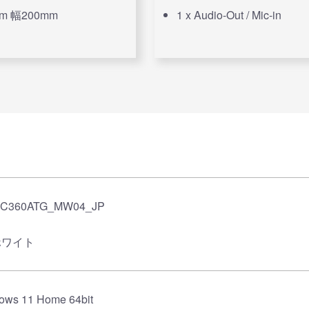
m 幅200mm
1 x Audio-Out / Mic-in
EC360ATG_MW04_JP
ホワイト
ows 11 Home 64bit