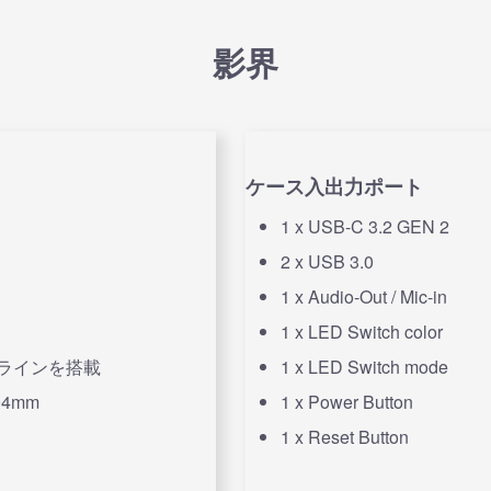
影界
ケース入出力ポート
1 x USB-C 3.2 GEN 2
2 x USB 3.0
1 x Audio-Out / Mic-in
1 x LED Switch color
Dラインを搭載
1 x LED Switch mode
04mm
1 x Power Button
1 x Reset Button