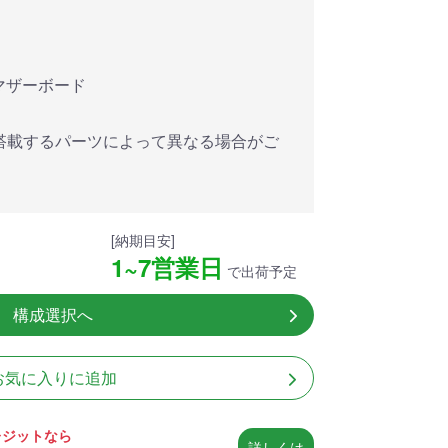
アした
MSI共同開発のPROJECT
MSI」認証
ZERO 背面コネクタマザー
ードする
ボードと2.8型液晶簡易水冷
搭載。
が、パソコン内部の美しさ
を際立たせます。
対応マザーボード
細
商品詳細
搭載するパーツによって異なる場合がご
[納期目安]
1~7営業日
で出荷予定
構成選択へ
お気に入りに追加
レジットなら
詳しくは