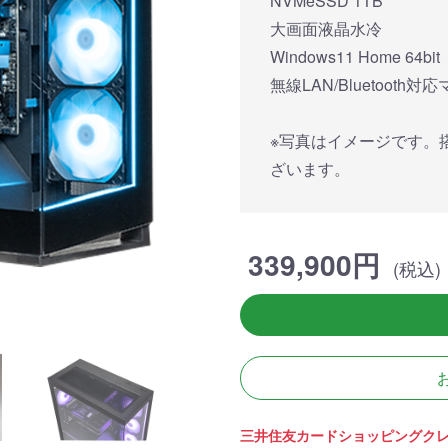
NVMeSSD 1TB
簡易水冷と曲面
270°強化ガラスに黒パーツ
厳格な基準をクリ
搭載したハイエン
が鮮やかに映え、液晶簡易
「Powered By 
大画面液晶水冷
。美しさと冷却性
水冷とラインLEDが重厚な
モデル。世界をリ
Windows11 Home 64bit
備えた「流界2」
高級感を放ちます。
MSIの最新パーツ
の空間を演出しま
無線LAN/Bluetooth
商品詳細
商品詳細
商品詳
※写真はイメージです。
ざいます。
339,900円
(税込)
270°パノラマビューが魅せ
る コストパフォーマンスに
優れたモデル
三井住友カードショッピングク