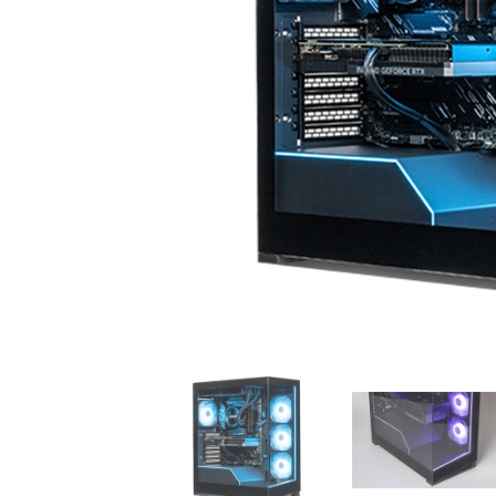
初心者の方、「どのPCを選
360mm
べばいいかわからない」そ
OLEDを
んな方にこそ選んでほし
ドモデル
い、エントリーモデルで
能を兼ね
す。
が、至高
す。
商品詳細