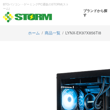
BTOパソコン・ゲーミングPC通販のSTORM(スト
ーム)
ブランドから探
す
ホーム
商品一覧
LYNX-EK97X856Ti8
CPUから探す
GPUから探す
大画
ゲーミングPC
曲面OL
商品をみる
商