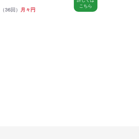
こちら
（
36回
）
月々
円