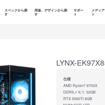
スペックから探
用途、デザインから探
サポー
メディア
す
す
ト
ト
価格帯から探す
製品シリーズから探す
LYNX-EK97X8
面液晶、
背面コネク
ED簡易水冷搭載
ピラーレスケース採用PC
仕様
搭載P
PC
AMD Ryzen7 9700X
品をみる
商品をみる
商品を
DDR5メモリ 32GB
RTX 5060Ti 8GB