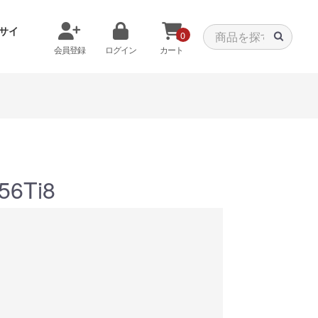
サイ
0
会員登録
ログイン
カート
メモリから探す
クーラーから探す
56Ti8
タパーツ
特価PC
C
みる
商品をみる