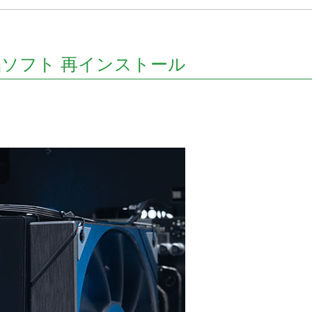
簡易水冷と曲面
270°強化ガラスに黒パーツ
厳格な基準をクリ
搭載したハイエン
が鮮やかに映え、液晶簡易
「Powered By 
。美しさと冷却性
水冷とラインLEDが重厚な
モデル。世界をリ
備えた「流界2」
高級感を放ちます。
MSIの最新パーツ
の空間を演出しま
晶ソフト 再インストール
商品詳細
商品詳細
商品詳
270°パノラマビューが魅せ
る コストパフォーマンスに
優れたモデル