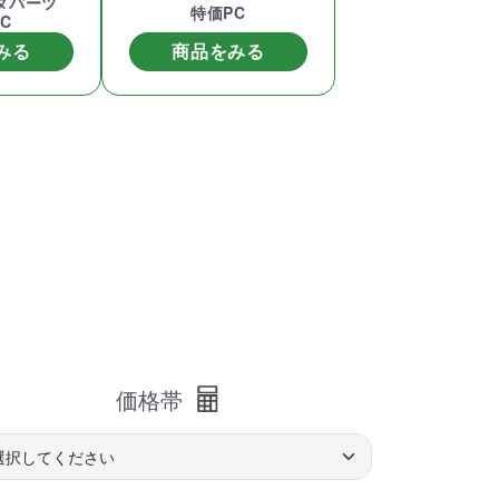
タパーツ
特価PC
C
みる
商品をみる
価格帯