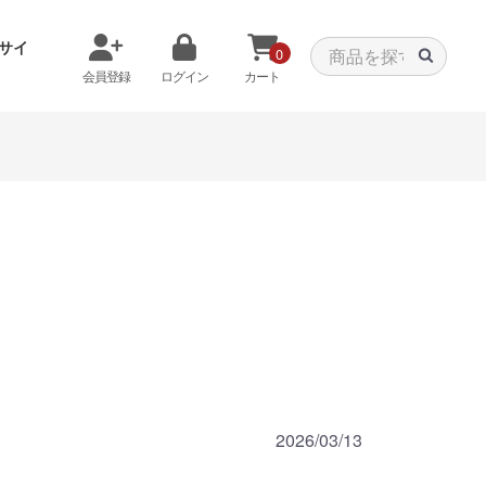
サイ
0
会員登録
ログイン
カート
メモリから探す
クーラーから探す
タパーツ
特価PC
C
みる
商品をみる
2026/03/13