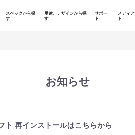
スペックから探
用途、デザインから探
サポー
メディア
す
す
ト
ト
価格帯から探す
製品シリーズから探す
お知らせ
面液晶、
背面コネク
ED簡易水冷搭載
ピラーレスケース採用PC
搭載P
PC
品をみる
商品をみる
商品を
ソフト 再インストールはこちらから