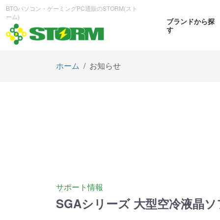
BTOパソコン・ゲーミングPC通販のSTORM(スト
ーム)
ブランドから探
す
ホーム
お知らせ
CPUから探す
GPUから探す
大画
ゲーミングPC
曲面OL
商品をみる
商
サポート情報
SGAシリーズ 大型空冷液晶