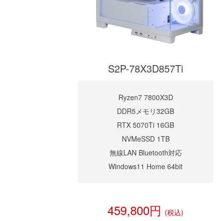
S2P-78X3D857Ti
Ryzen7 7800X3D
DDR5メモリ32GB
RTX 5070Ti 16GB
NVMeSSD 1TB
無線LAN Bluetooth対応
Windows11 Home 64bit
459,800円
(税込)