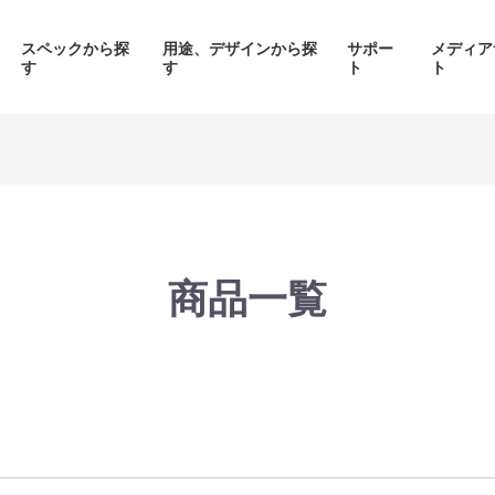
スペックから探
用途、デザインから探
サポー
メディア
す
す
ト
ト
価格帯から探す
製品シリーズから探す
商品一覧
面液晶、
背面コネク
ED簡易水冷搭載
ピラーレスケース採用PC
搭載P
PC
品をみる
商品をみる
商品を