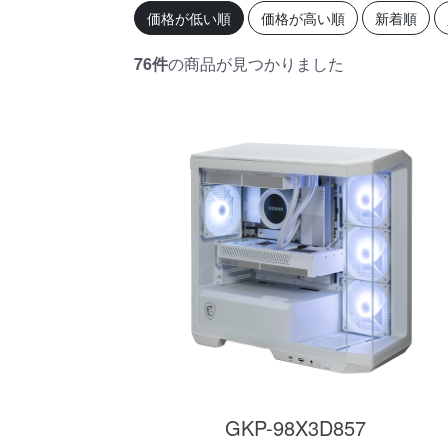
初心者の方、「どのPCを選
360mm
価格が低い順
価格が高い順
新着順
べばいいかわからない」そ
OLEDを
んな方にこそ選んでほし
ドモデル
い、エントリーモデルで
能を兼ね
76件
の商品が見つかりました
す。
が、至高
す。
商品詳細
GKP-98X3D857