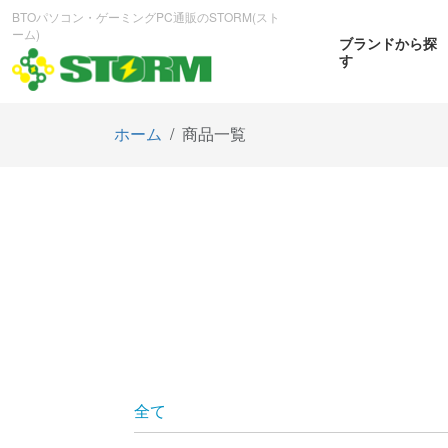
BTOパソコン・ゲーミングPC通販のSTORM(スト
ーム)
ブランドから探
す
ホーム
商品一覧
CPUから探す
GPUから探す
大画
ゲーミングPC
曲面OL
商品をみる
商
全て