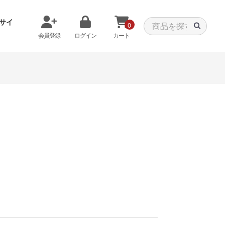
サイ
0
会員登録
ログイン
カート
メモリから探す
クーラーから探す
タパーツ
特価PC
C
みる
商品をみる