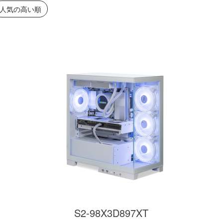
簡易水冷と曲面
270°強化ガラスに黒パーツ
厳格な基準をクリ
人気の高い順
搭載したハイエン
が鮮やかに映え、液晶簡易
「Powered By 
。美しさと冷却性
水冷とラインLEDが重厚な
モデル。世界をリ
備えた「流界2」
高級感を放ちます。
MSIの最新パーツ
の空間を演出しま
商品詳細
商品詳細
商品詳
270°パノラマビューが魅せ
る コストパフォーマンスに
S2-98X3D897XT
優れたモデル