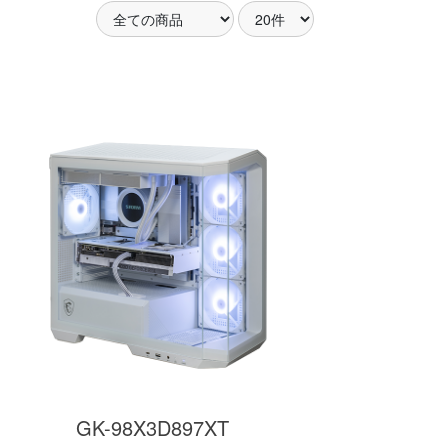
アした
MSI共同開発のPROJECT
MSI」認証
ZERO 背面コネクタマザー
ードする
ボードと2.8型液晶簡易水冷
搭載。
が、パソコン内部の美しさ
を際立たせます。
細
商品詳細
GK-98X3D897XT