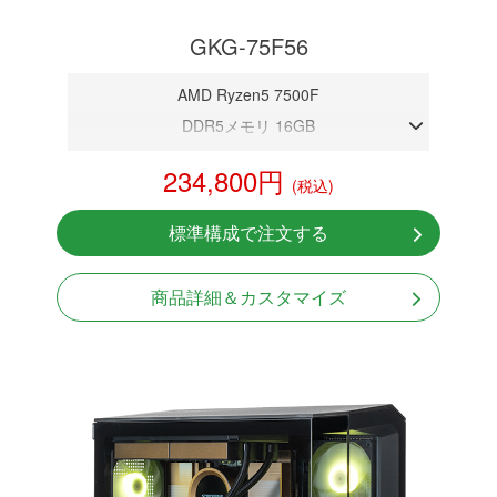
GKG-75F56
AMD Ryzen5 7500F
DDR5メモリ 16GB
RTX 5060 8GB
234,800円
(税込)
NVMeSSD 1TB
無線LAN Bluetooth対応
標準構成で注文する
Windows11 Home 64bit
商品詳細＆カスタマイズ