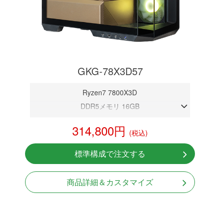
GKG-78X3D57
Ryzen7 7800X3D
DDR5メモリ 16GB
RTX 5070 12GB
314,800円
(税込)
NVMeSSD 1TB
無線LAN Bluetooth対応
標準構成で注文する
Windows11 Home 64bit
商品詳細＆カスタマイズ