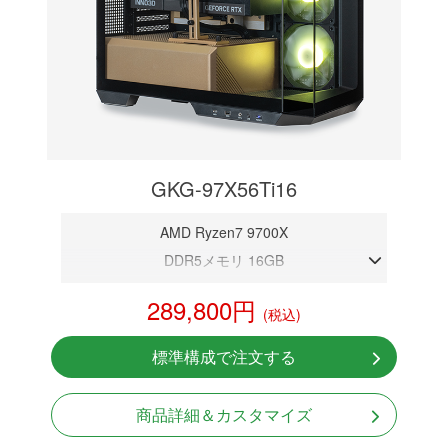
GKG-97X56Ti16
AMD Ryzen7 9700X
DDR5メモリ 16GB
RTX 5060Ti 16GB
289,800円
(税込)
NVMeSSD 1TB
無線LAN Bluetooth対応
標準構成で注文する
Windows11 Home 64bit
商品詳細＆カスタマイズ