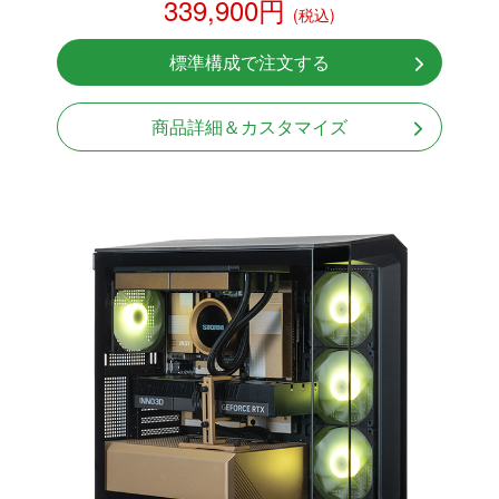
339,900円
(税込)
NVMeSSD 1TB
無線LAN Bluetooth対応
標準構成で注文する
Windows11 Home 64bit
商品詳細＆カスタマイズ