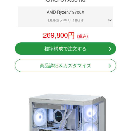
AMD Ryzen7 9700X
DDR5メモリ 16GB
RTX 5060Ti 8GB
269,800円
(税込)
NVMeSSD 1TB
無線LAN Bluetooth対応
標準構成で注文する
Windows11 Home 64bit
商品詳細＆カスタマイズ