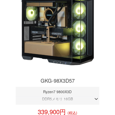
GKG-98X3D57
Ryzen7 9800X3D
DDR5メモリ 16GB
RTX 5070 12GB
339,900円
(税込)
NVMeSSD 1TB