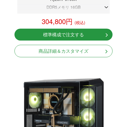
DDR5メモリ 16GB
RTX 5070 12GB
304,800円
(税込)
NVMeSSD 1TB
無線LAN Bluetooth対応
標準構成で注文する
Windows11 Home 64bit
商品詳細＆カスタマイズ