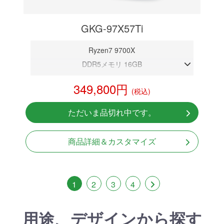
GKG-97X57Ti
Ryzen7 9700X
DDR5メモリ 16GB
RTX 5070Ti 16GB
349,800円
(税込)
NVMeSSD 1TB
無線LAN Bluetooth対応
ただいま品切れ中です。
Windows11 Home 64bit
商品詳細＆カスタマイズ
1
2
3
4
用途、デザインから探す