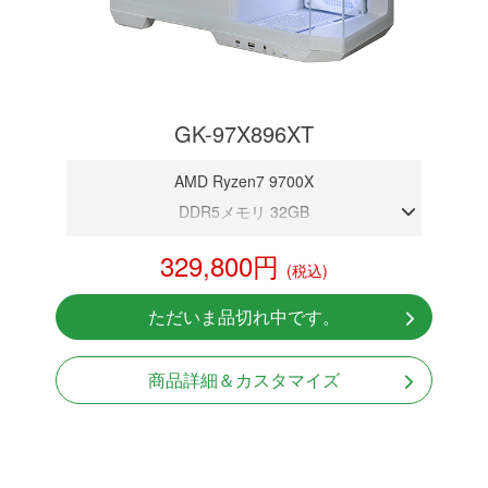
GK-97X896XT
AMD Ryzen7 9700X
DDR5メモリ 32GB
RX 9060XT 16GB
329,800円
(税込)
NVMeSSD 1TB
無線LAN Bluetooth対応
ただいま品切れ中です。
Windows11 Home 64bit
商品詳細＆カスタマイズ