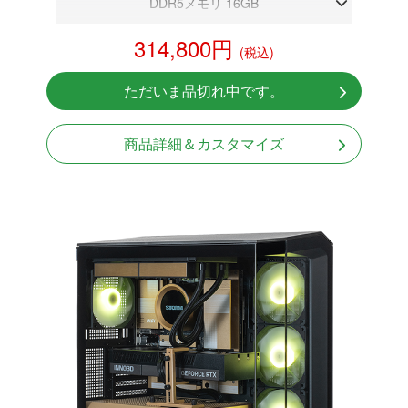
DDR5メモリ 16GB
RX 9070 XT 16GB
314,800円
(税込)
NVMeSSD 1TB
無線LAN Bluetooth対応
ただいま品切れ中です。
Windows11 Home 64bit
商品詳細＆カスタマイズ