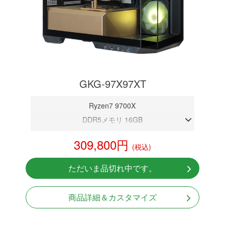
GKG-97X97XT
Ryzen7 9700X
DDR5メモリ 16GB
RX 9070 XT 16GB
309,800円
(税込)
NVMeSSD 1TB
無線LAN Bluetooth対応
ただいま品切れ中です。
Windows11 Home 64bit
商品詳細＆カスタマイズ