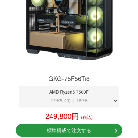
GKG-75F56Ti8
AMD Ryzen5 7500F
DDR5メモリ 16GB
RTX 5060Ti 8GB
249,800円
(税込)
NVMeSSD 1TB
無線LAN Bluetooth対応
標準構成で注文する
Windows11 Home 64bit