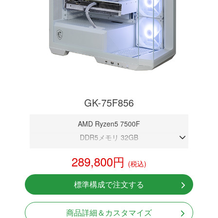
GK-75F856
AMD Ryzen5 7500F
DDR5メモリ 32GB
RTX 5060
289,800円
(税込)
NVMeSSD 1TB
無線LAN Bluetooth対応
標準構成で注文する
Windows11 Home 64bit
商品詳細＆カスタマイズ