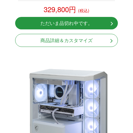
RX 9060XT 16GB
329,800円
(税込)
NVMeSSD 1TB
無線LAN Bluetooth対応
ただいま品切れ中です。
Windows11 Home 64bit
商品詳細＆カスタマイズ