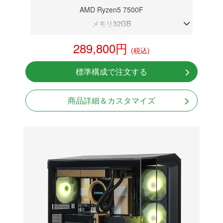
AMD Ryzen5 7500F
メモリ32GB
RTX 5060
289,800円
(税込)
NVMeSSD 1TB
無線LAN Bluetooth対応
標準構成で注文する
Windows11 Home 64bit
商品詳細＆カスタマイズ