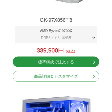
GK-97X856Ti8
AMD Ryzen7 9700X
DDR5メモリ 32GB
RTX 5060Ti 8GB
339,900円
(税込)
NVMeSSD 1TB
無線LAN Bluetooth対応
標準構成で注文する
Windows11 Home 64bit
商品詳細＆カスタマイズ