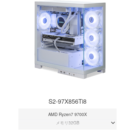
S2-97X856Ti8
AMD Ryzen7 9700X
メモリ32GB
RTX 5060Ti 8GB