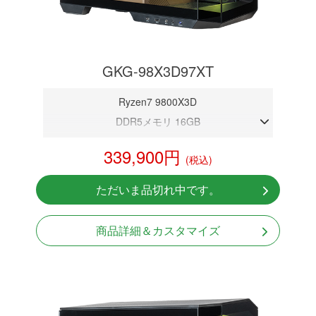
GKG-98X3D97XT
Ryzen7 9800X3D
DDR5メモリ 16GB
RX 9070 XT 16GB
339,900円
(税込)
NVMeSSD 1TB
無線LAN Bluetooth対応
ただいま品切れ中です。
Windows11 Home 64bit
商品詳細＆カスタマイズ