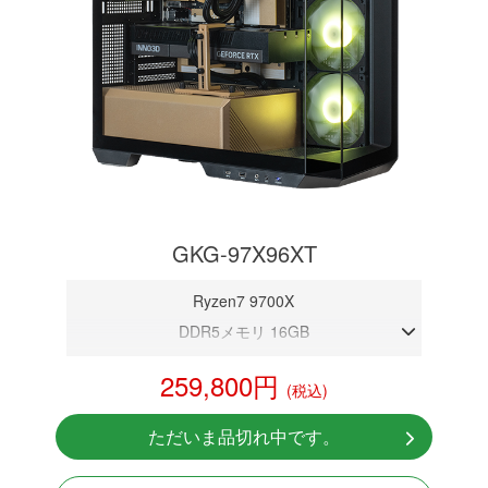
GKG-97X96XT
Ryzen7 9700X
DDR5メモリ 16GB
RX 9060 XT 16GB
259,800円
(税込)
NVMeSSD 1TB
無線LAN Bluetooth対応
ただいま品切れ中です。
Windows11 Home 64bit