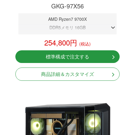
GKG-97X56
AMD Ryzen7 9700X
DDR5メモリ 16GB
RTX 5060 8GB
254,800円
(税込)
NVMeSSD 1TB
無線LAN Bluetooth対応
標準構成で注文する
Windows11 Home 64bit
商品詳細＆カスタマイズ