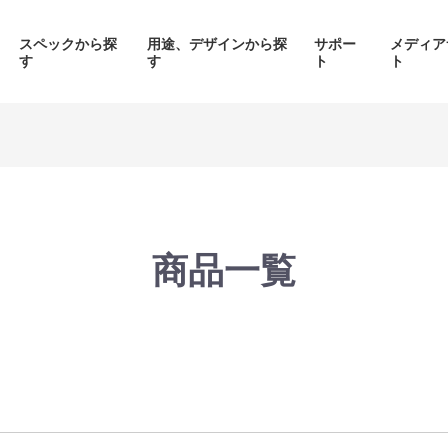
スペックから探
用途、デザインから探
サポー
メディア
す
す
ト
ト
価格帯から探す
製品シリーズから探す
商品一覧
面液晶、
背面コネク
ED簡易水冷搭載
ピラーレスケース採用PC
搭載P
PC
品をみる
商品をみる
商品を