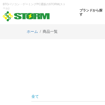
BTOパソコン・ゲーミングPC通販のSTORM(スト
ーム)
ブランドから探
す
ホーム
商品一覧
CPUから探す
GPUから探す
大画
ゲーミングPC
曲面OL
商品をみる
商
全て