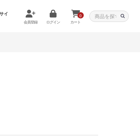
サイ
0
会員登録
ログイン
カート
メモリから探す
クーラーから探す
タパーツ
特価PC
C
みる
商品をみる