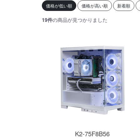
初心者の方、「どのPCを選
360mm
価格が低い順
価格が高い順
新着順
べばいいかわからない」そ
OLEDを
んな方にこそ選んでほし
ドモデル
い、エントリーモデルで
能を兼ね
19件
の商品が見つかりました
す。
が、至高
す。
商品詳細
K2-75F8B56