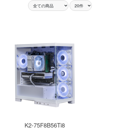
アした
MSI共同開発のPROJECT
MSI」認証
ZERO 背面コネクタマザー
ードする
ボードと2.8型液晶簡易水冷
搭載。
が、パソコン内部の美しさ
を際立たせます。
細
商品詳細
K2-75F8B56Ti8