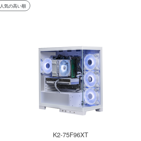
簡易水冷と曲面
270°強化ガラスに黒パーツ
厳格な基準をクリ
人気の高い順
搭載したハイエン
が鮮やかに映え、液晶簡易
「Powered By 
。美しさと冷却性
水冷とラインLEDが重厚な
モデル。世界をリ
備えた「流界2」
高級感を放ちます。
MSIの最新パーツ
の空間を演出しま
商品詳細
商品詳細
商品詳
270°パノラマビューが魅せ
る コストパフォーマンスに
K2-75F96XT
優れたモデル