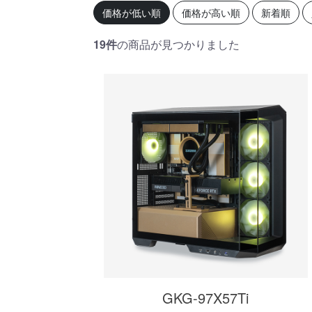
初心者の方、「どのPCを選
360mm
価格が低い順
価格が高い順
新着順
べばいいかわからない」そ
OLEDを
んな方にこそ選んでほし
ドモデル
い、エントリーモデルで
能を兼ね
19件
の商品が見つかりました
す。
が、至高
す。
商品詳細
GKG-97X57Ti