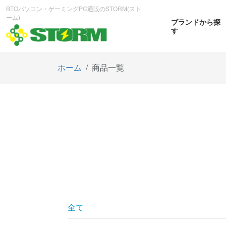
BTOパソコン・ゲーミングPC通販のSTORM(スト
ーム)
ブランドから探
す
ホーム
商品一覧
CPUから探す
GPUから探す
大画
ゲーミングPC
曲面OL
商品をみる
商
全て