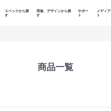
スペックから探
用途、デザインから探
サポー
メディア
す
す
ト
ト
価格帯から探す
製品シリーズから探す
商品一覧
面液晶、
背面コネク
ED簡易水冷搭載
ピラーレスケース採用PC
搭載P
PC
品をみる
商品をみる
商品を