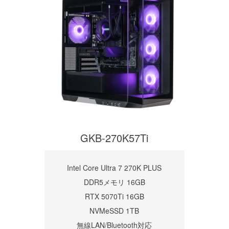
GKB-270K57Ti
Intel Core Ultra 7 270K PLUS
DDR5メモリ 16GB
RTX 5070Ti 16GB
NVMeSSD 1TB
無線LAN/Bluetooth対応