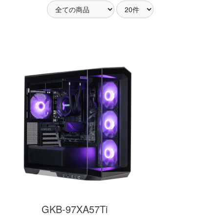
アした
MSI共同開発のPROJECT
MSI」認証
ZERO 背面コネクタマザー
ードする
ボードと2.8型液晶簡易水冷
搭載。
が、パソコン内部の美しさ
を際立たせます。
細
商品詳細
GKB-97XA57Ti