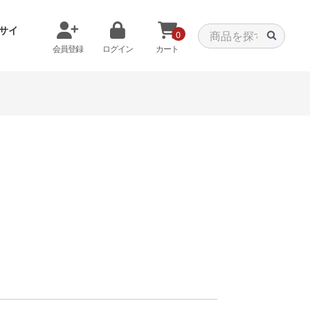
サイ
0
会員登録
ログイン
カート
メモリから探す
クーラーから探す
タパーツ
特価PC
C
みる
商品をみる