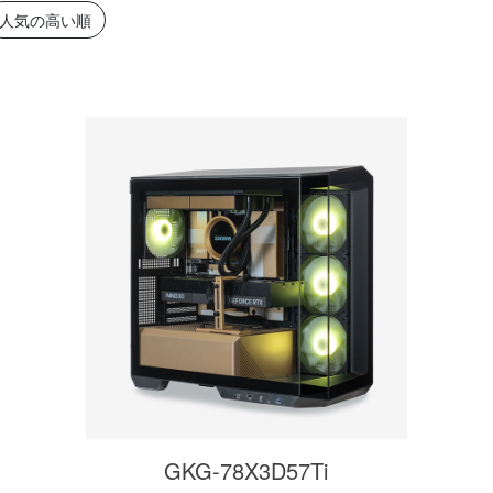
簡易水冷と曲面
270°強化ガラスに黒パーツ
厳格な基準をクリ
人気の高い順
搭載したハイエン
が鮮やかに映え、液晶簡易
「Powered By 
。美しさと冷却性
水冷とラインLEDが重厚な
モデル。世界をリ
備えた「流界2」
高級感を放ちます。
MSIの最新パーツ
の空間を演出しま
商品詳細
商品詳細
商品詳
270°パノラマビューが魅せ
る コストパフォーマンスに
GKG-78X3D57Ti
優れたモデル