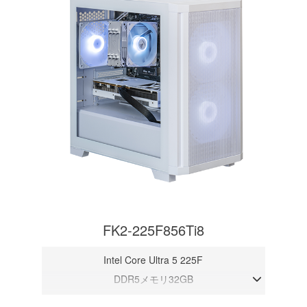
FK2-225F856Ti8
Intel Core Ultra 5 225F
DDR5メモリ32GB
RTX 5060Ti 8GB