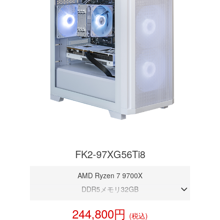
FK2-97XG56Ti8
AMD Ryzen 7 9700X
DDR5メモリ32GB
RTX 5060Ti 8GB
244,800円
(税込)
NVMeSSD 1TB