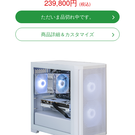
239,800円
(税込)
NVMeSSD 1TB
Windows11 Home 64bit
ただいま品切れ中です。
無線LAN Bluetooth対応
商品詳細＆カスタマイズ