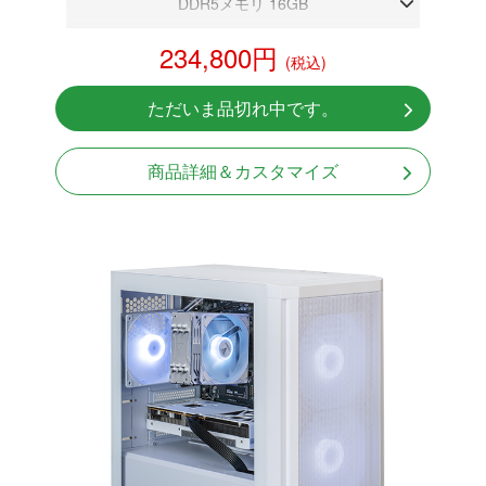
DDR5メモリ 16GB
RX9060XT 16GB
234,800円
(税込)
NVMeSSD 1TB
Windows11 Home 64bit
ただいま品切れ中です。
商品詳細＆カスタマイズ