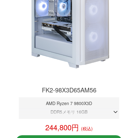
FK2-98X3D65AM56
AMD Ryzen 7 9800X3D
DDR5メモリ 16GB
RTX 5060
244,800円
(税込)
NVMeSSD 1TB
Windows11 Home 64bit