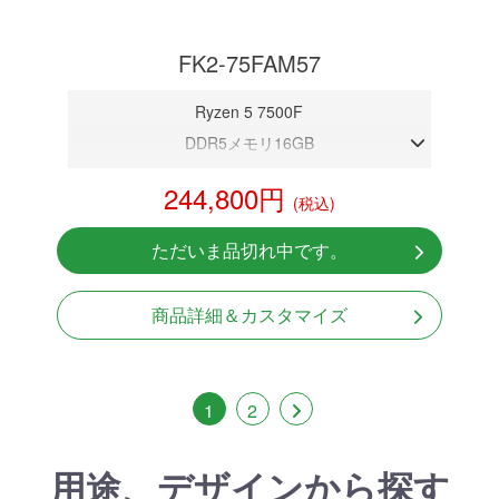
FK2-75FAM57
Ryzen 5 7500F
DDR5メモリ16GB
RTX 5070 12GB
244,800円
(税込)
NVMeSSD 1TB
Windows11 Home 64bit
ただいま品切れ中です。
商品詳細＆カスタマイズ
1
2
用途、デザインから探す