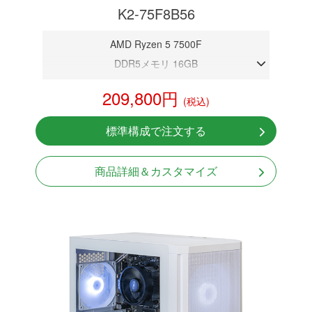
K2-75F8B56
AMD Ryzen 5 7500F
DDR5メモリ 16GB
RTX 5060
209,800円
(税込)
NVMeSSD 1TB
Windows11 Home 64bit
標準構成で注文する
商品詳細＆カスタマイズ