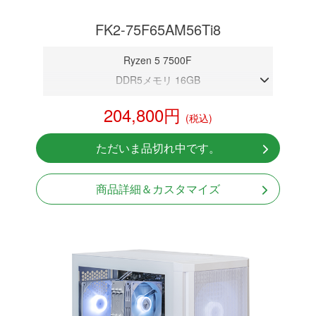
FK2-75F65AM56Ti8
Ryzen 5 7500F
DDR5メモリ 16GB
RTX 5060Ti 8GB
204,800円
(税込)
NVMeSSD 1TB
Windows11 Home 64bit
ただいま品切れ中です。
商品詳細＆カスタマイズ