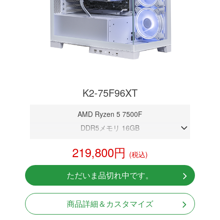
K2-75F96XT
AMD Ryzen 5 7500F
DDR5メモリ 16GB
RX 9060 XT 16GB
219,800円
(税込)
NVMeSSD 1TB
Windows11 Home 64bit
ただいま品切れ中です。
商品詳細＆カスタマイズ