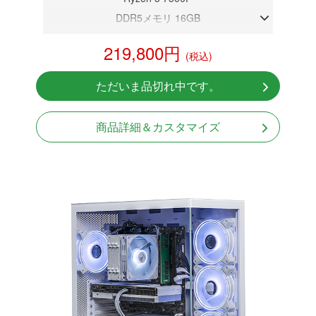
DDR5メモリ 16GB
RX9060XT 16GB
219,800円
(税込)
NVMeSSD 1TB
Windows11 Home 64bit
ただいま品切れ中です。
商品詳細＆カスタマイズ