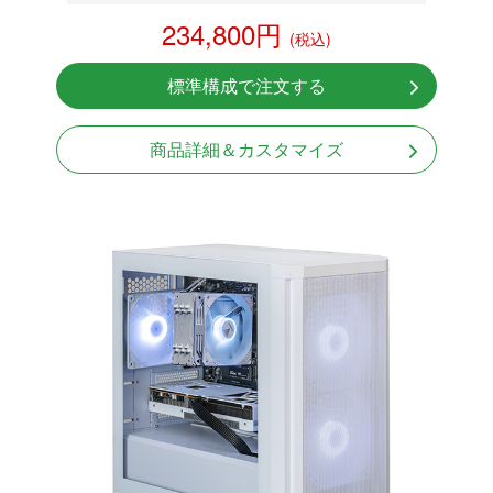
RTX 5060 8GB
234,800円
(税込)
NVMeSSD 1TB
無線LAN Bluetooth対応
標準構成で注文する
Windows11 Home 64bit
商品詳細＆カスタマイズ