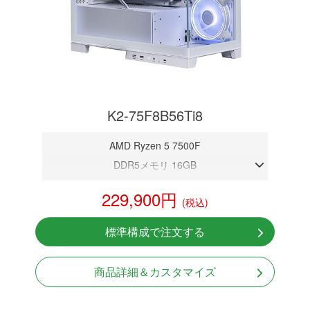
K2-75F8B56Ti8
AMD Ryzen 5 7500F
DDR5メモリ 16GB
RTX 5060Ti 8GB
229,900円
(税込)
NVMeSSD 1TB
Windows11 Home 64bit
標準構成で注文する
商品詳細＆カスタマイズ