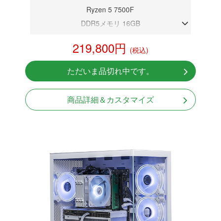
Ryzen 5 7500F
DDR5メモリ 16GB
RTX 5060Ti 16GB
219,800円
(税込)
NVMeSSD 1TB
Windows11 Home 64bit
ただいま品切れ中です。
商品詳細＆カスタマイズ