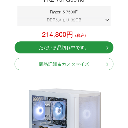
Ryzen 5 7500F
DDR5メモリ 32GB
RTX 5060Ti 8GB
214,800円
(税込)
NVMeSSD 1TB
Windows11 Home 64bit
ただいま品切れ中です。
商品詳細＆カスタマイズ