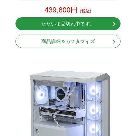
DDR5メモリ 32GB
439,800円
(税込)
RX9070XT 16G
NVMeSSD 1TB
ただいま品切れ中です。
無線LAN Bluetooth対応
Windows11 Home 64bit
商品詳細＆カスタマイズ