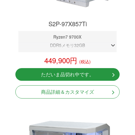
S2P-97X857Ti
Ryzen7 9700X
DDR5メモリ32GB
RTX 5070Ti 16GB
449,900円
(税込)
NVMeSSD 1TB
無線LAN Bluetooth対応
ただいま品切れ中です。
Windows11 Home 64bit
商品詳細＆カスタマイズ