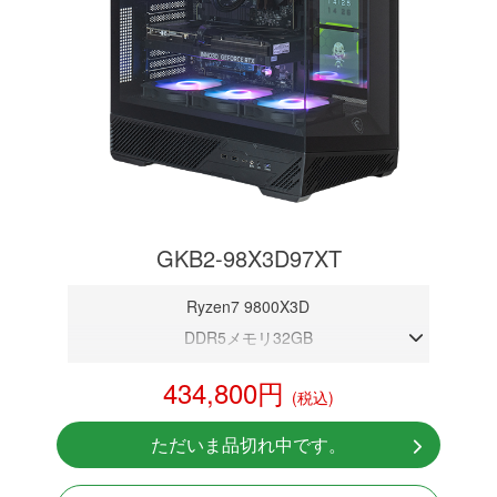
GKB2-98X3D97XT
Ryzen7 9800X3D
DDR5メモリ32GB
RX 9070XT 16GB
434,800円
(税込)
NVMeSSD 1TB
無線LAN Bluetooth対応
ただいま品切れ中です。
Windows11 Home 64bit
LCDスクリーン搭載