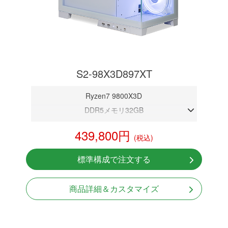
S2-98X3D897XT
Ryzen7 9800X3D
DDR5メモリ32GB
RX 9070 XT 16GB
439,800円
(税込)
NVMeSSD 1TB
無線LAN Bluetooth対応
標準構成で注文する
Windows11 Home 64bit
商品詳細＆カスタマイズ