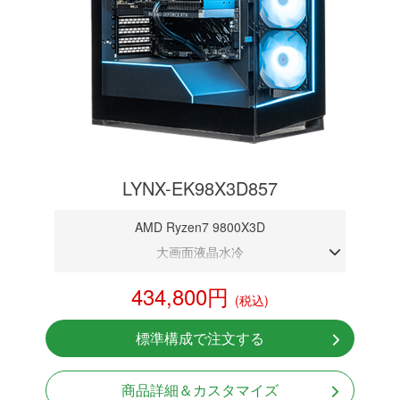
LYNX-EK98X3D857
AMD Ryzen7 9800X3D
大画面液晶水冷
DDR5メモリ 32GB
434,800円
(税込)
RTX 5070 12GB
NVMeSSD 1TB
標準構成で注文する
無線LAN Bluetooth対応
Windows11 Home 64bit
商品詳細＆カスタマイズ