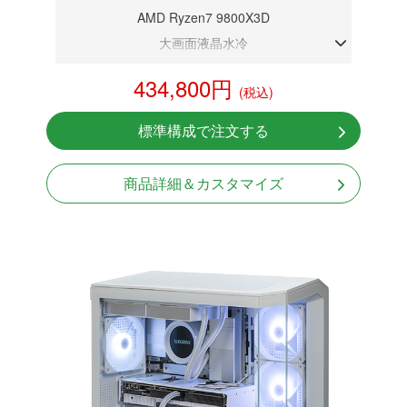
AMD Ryzen7 9800X3D
大画面液晶水冷
DDR5メモリ 32GB
434,800円
(税込)
RTX 5070 12GB
NVMeSSD 1TB
標準構成で注文する
無線LAN Bluetooth対応
Windows11 Home 64bit
商品詳細＆カスタマイズ