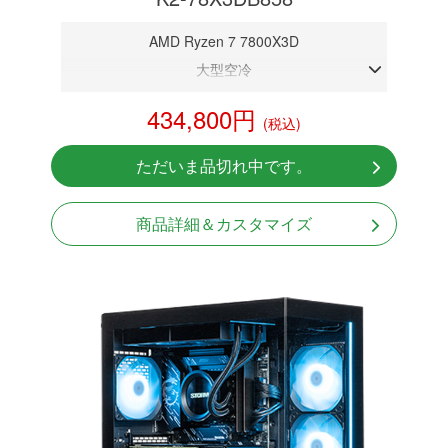
AMD Ryzen 7 7800X3D
大型空冷
DDR5メモリ 32GB
434,800円
(税込)
RTX 5080 16GB
NVMeSSD 1TB
ただいま品切れ中です。
Windows11 Home 64bit
商品詳細＆カスタマイズ