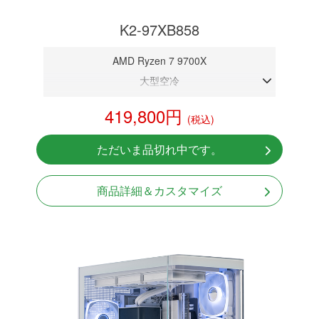
K2-97XB858
AMD Ryzen 7 9700X
大型空冷
DDR5メモリ 32GB
419,800円
(税込)
RTX 5080 16GB
NVMeSSD 1TB
ただいま品切れ中です。
Windows11 Home 64bit
商品詳細＆カスタマイズ