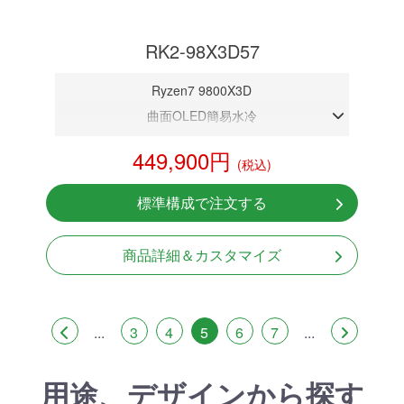
RK2-98X3D57
Ryzen7 9800X3D
曲面OLED簡易水冷
DDR5メモリ 32GB
449,900円
(税込)
RTX 5070 12GB
NVMeSSD 1TB
標準構成で注文する
無線LAN Bluetooth対応
Windows11 Home 64bit
商品詳細＆カスタマイズ
...
3
4
5
6
7
...
用途、デザインから探す