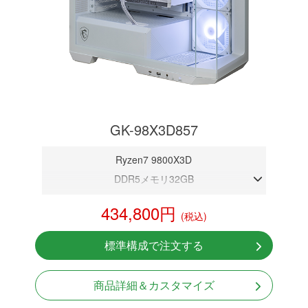
GK-98X3D857
Ryzen7 9800X3D
DDR5メモリ32GB
RTX 5070 12GB
434,800円
(税込)
NVMeSSD 1TB
無線LAN Bluetooth対応
標準構成で注文する
Windows11 Home 64bit
商品詳細＆カスタマイズ