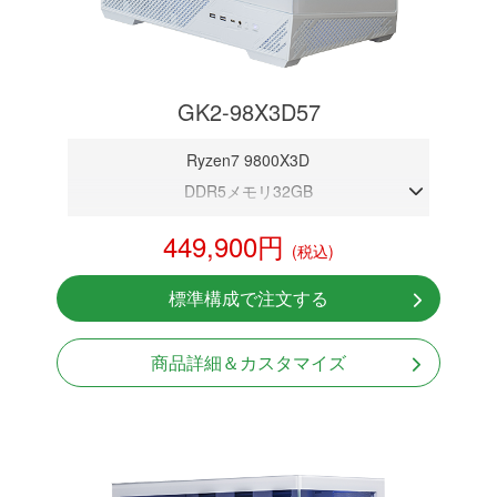
GK2-98X3D57
Ryzen7 9800X3D
DDR5メモリ32GB
RTX 5070 12GB
449,900円
(税込)
NVMeSSD 1TB
無線LAN Bluetooth対応
標準構成で注文する
Windows11 Home 64bit
LCDスクリーン搭載
商品詳細＆カスタマイズ