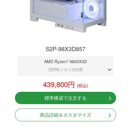
S2P-98X3D857
AMD Ryzen7 9800X3D
DDR5メモリ32GB
RTX 5070 12GB
439,800円
(税込)
NVMeSSD 1TB
無線LAN Bluetooth対応
標準構成で注文する
Windows11 Home 64bit
商品詳細＆カスタマイズ