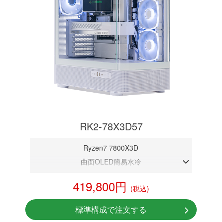
RK2-78X3D57
Ryzen7 7800X3D
曲面OLED簡易水冷
DDR5メモリ 32GB
419,800円
(税込)
RTX 5070 12GB
NVMeSSD 1TB
標準構成で注文する
無線LAN Bluetooth対応