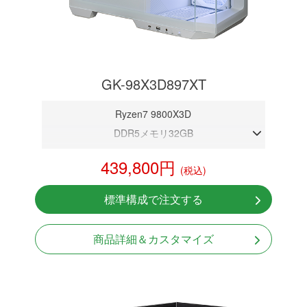
GK-98X3D897XT
Ryzen7 9800X3D
DDR5メモリ32GB
RX 9070 XT 16GB
439,800円
(税込)
NVMeSSD 1TB
無線LAN Bluetooth対応
標準構成で注文する
Windows11 Home 64bit
商品詳細＆カスタマイズ