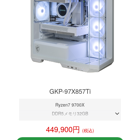
GKP-97X857Ti
Ryzen7 9700X
DDR5メモリ32GB
RTX 5070Ti 16GB
449,900円
(税込)
NVMeSSD 1TB
無線LAN Bluetooth対応