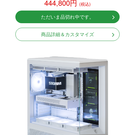
444,800円
(税込)
RTX 5070Ti 16GB
NVMeSSD 1TB
ただいま品切れ中です。
無線LAN Bluetooth対応
Windows11 Home 64bit
商品詳細＆カスタマイズ