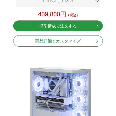
DDR5メモリ32GB
RTX 5070 12GB
439,800円
(税込)
NVMeSSD 1TB
無線LAN Bluetooth対応
標準構成で注文する
Windows11 Home 64bit
商品詳細＆カスタマイズ