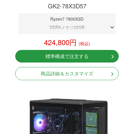
GK2-78X3D57
Ryzen7 7800X3D
DDR5メモリ32GB
RTX 5070 12GB
424,800円
(税込)
NVMeSSD 1TB
無線LAN Bluetooth対応
標準構成で注文する
Windows11 Home 64bit
LCDスクリーン搭載
商品詳細＆カスタマイズ