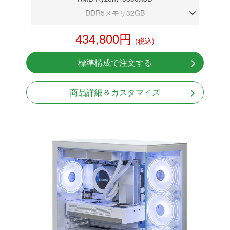
DDR5メモリ32GB
RTX 5070 12GB
434,800円
(税込)
NVMeSSD 1TB
無線LAN Bluetooth対応
標準構成で注文する
Windows11 Home 64bit
商品詳細＆カスタマイズ