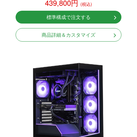
439,800円
(税込)
NVMeSSD 1TB
無線LAN Bluetooth対応
標準構成で注文する
Windows11 Home 64bit
商品詳細＆カスタマイズ