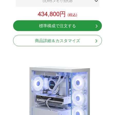
DDR5メモリ32GB
RTX 5070 12GB
434,800円
(税込)
NVMeSSD 1TB
無線LAN Bluetooth対応
標準構成で注文する
Windows11 Home 64bit
商品詳細＆カスタマイズ