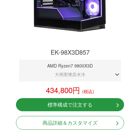
EK-98X3D857
AMD Ryzen7 9800X3D
大画面液晶水冷
DDR5メモリ 32GB
434,800円
(税込)
RTX 5070 12GB
NVMeSSD 1TB
標準構成で注文する
無線LAN Bluetooth対応
Windows11 Home 64bit
商品詳細＆カスタマイズ