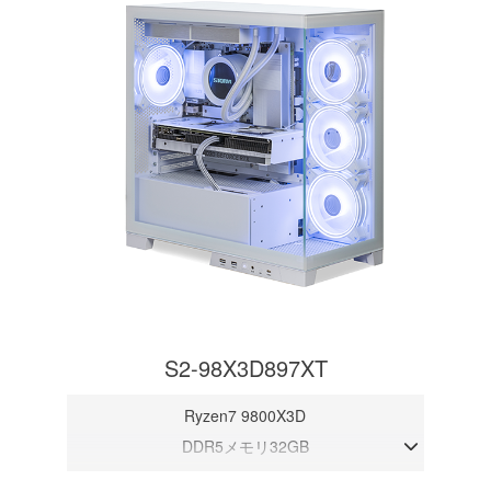
S2-98X3D897XT
Ryzen7 9800X3D
DDR5メモリ32GB
RX 9070 XT 16GB