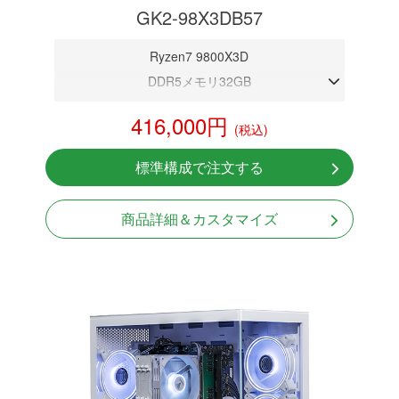
GK2-98X3DB57
Ryzen7 9800X3D
DDR5メモリ32GB
RTX 5070 12GB
416,000円
(税込)
NVMeSSD 1TB
無線LAN Bluetooth対応
標準構成で注文する
Windows11 Home 64bit
LCDスクリーン搭載
商品詳細＆カスタマイズ