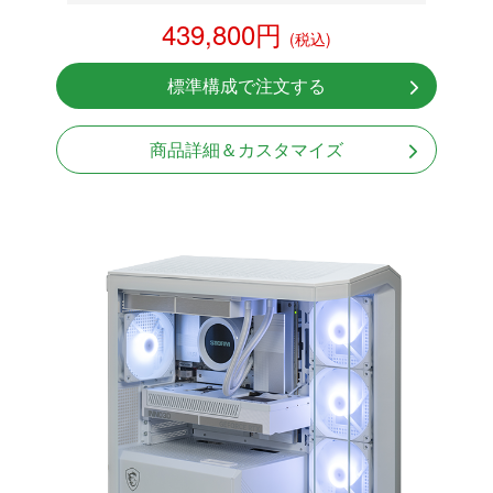
RTX 5070 12GB
439,800円
(税込)
NVMeSSD 1TB
無線LAN Bluetooth対応
標準構成で注文する
Windows11 Home 64bit
商品詳細＆カスタマイズ