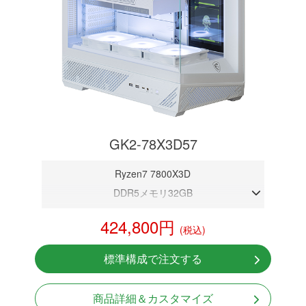
GK2-78X3D57
Ryzen7 7800X3D
DDR5メモリ32GB
RTX 5070 12GB
424,800円
(税込)
NVMeSSD 1TB
無線LAN Bluetooth対応
標準構成で注文する
Windows11 Home 64bit
LCDスクリーン搭載
商品詳細＆カスタマイズ