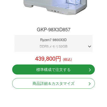
GKP-98X3D857
Ryzen7 9800X3D
DDR5メモリ32GB
RTX 5070 12GB
439,800円
(税込)
NVMeSSD 1TB
無線LAN Bluetooth対応
標準構成で注文する
Windows11 Home 64bit
商品詳細＆カスタマイズ