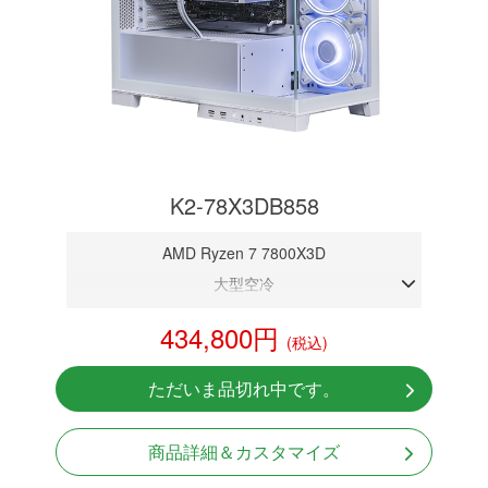
K2-78X3DB858
AMD Ryzen 7 7800X3D
大型空冷
DDR5メモリ 32GB
434,800円
(税込)
RTX 5080 16GB
NVMeSSD 1TB
ただいま品切れ中です。
Windows11 Home 64bit
商品詳細＆カスタマイズ