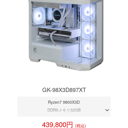
GK-98X3D897XT
Ryzen7 9800X3D
DDR5メモリ32GB
RX 9070 XT 16GB
439,800円
(税込)
NVMeSSD 1TB