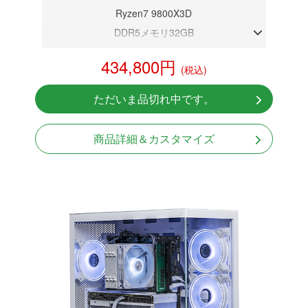
Ryzen7 9800X3D
DDR5メモリ32GB
RX 9070XT 16GB
434,800円
(税込)
NVMeSSD 1TB
無線LAN Bluetooth対応
ただいま品切れ中です。
Windows11 Home 64bit
LCDスクリーン搭載
商品詳細＆カスタマイズ