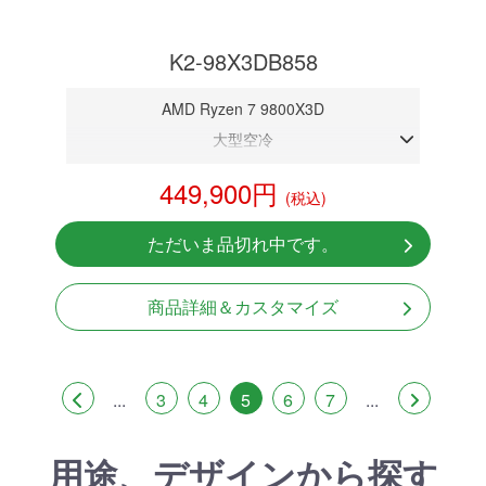
K2-98X3DB858
AMD Ryzen 7 9800X3D
大型空冷
DDR5メモリ 32GB
449,900円
(税込)
RTX 5080 16GB
NVMeSSD 1TB
ただいま品切れ中です。
Windows11 Home 64bit
商品詳細＆カスタマイズ
...
3
4
5
6
7
...
用途、デザインから探す