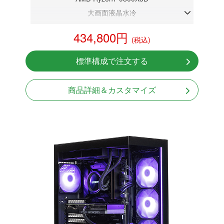
大画面液晶水冷
DDR5メモリ 32GB
434,800円
(税込)
RTX 5070 12GB
NVMeSSD 1TB
標準構成で注文する
無線LAN Bluetooth対応
Windows11 Home 64bit
商品詳細＆カスタマイズ