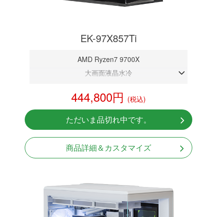
EK-97X857Ti
AMD Ryzen7 9700X
大画面液晶水冷
DDR5メモリ 32GB
444,800円
(税込)
RTX 5070Ti 16GB
NVMeSSD 1TB
ただいま品切れ中です。
無線LAN Bluetooth対応
Windows11 Home 64bit
商品詳細＆カスタマイズ