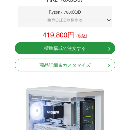
Ryzen7 7800X3D
曲面OLED簡易水冷
DDR5メモリ 32GB
419,800円
(税込)
RTX 5070 12GB
NVMeSSD 1TB
標準構成で注文する
無線LAN Bluetooth対応
Windows11 Home 64bit
商品詳細＆カスタマイズ