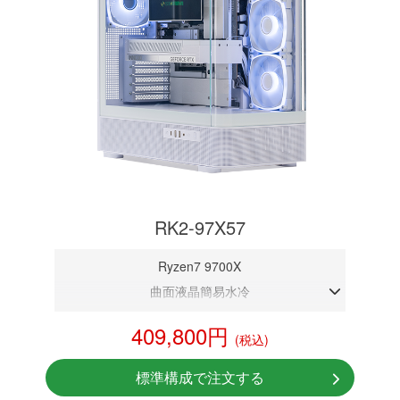
RK2-97X57
Ryzen7 9700X
曲面液晶簡易水冷
DDR5メモリ 32GB
409,800円
(税込)
RTX 5070 12GB
NVMeSSD 1TB
標準構成で注文する
無線LAN Bluetooth対応