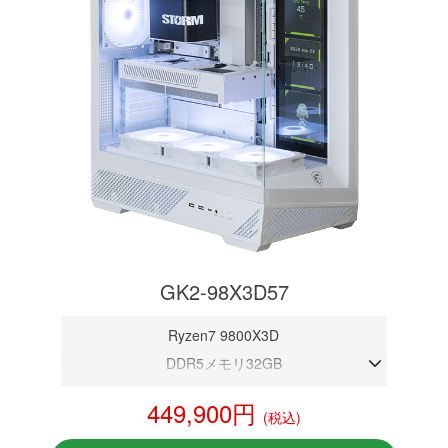
GK2-98X3D57
Ryzen7 9800X3D
DDR5メモリ32GB
RTX 5070 12GB
449,900円
(税込)
NVMeSSD 1TB
無線LAN Bluetooth対応