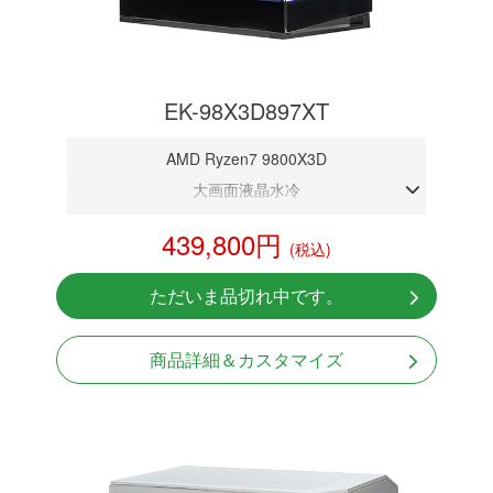
EK-98X3D897XT
AMD Ryzen7 9800X3D
大画面液晶水冷
DDR5メモリ 32GB
439,800円
(税込)
RX9070XT 16G
NVMeSSD 1TB
ただいま品切れ中です。
無線LAN Bluetooth対応
Windows11 Home 64bit
商品詳細＆カスタマイズ