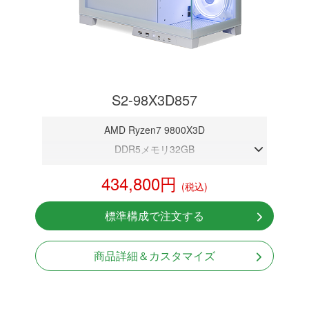
S2-98X3D857
AMD Ryzen7 9800X3D
DDR5メモリ32GB
RTX 5070 12GB
434,800円
(税込)
NVMeSSD 1TB
無線LAN Bluetooth対応
標準構成で注文する
Windows11 Home 64bit
商品詳細＆カスタマイズ