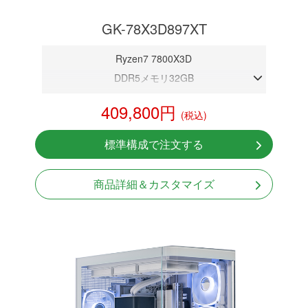
GK-78X3D897XT
Ryzen7 7800X3D
DDR5メモリ32GB
RX 9070XT 16GB
409,800円
(税込)
NVMeSSD 1TB
無線LAN Bluetooth対応
標準構成で注文する
Windows11 Home 64bit
商品詳細＆カスタマイズ