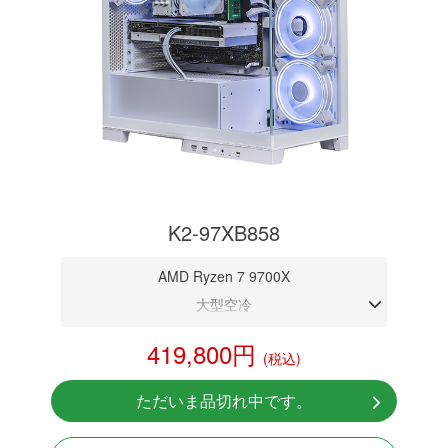
K2-97XB858
AMD Ryzen 7 9700X
大型空冷
DDR5メモリ 32GB
419,800円
(税込)
RTX 5080 16GB
NVMeSSD 1TB
ただいま品切れ中です。
Windows11 Home 64bit