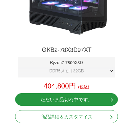
GKB2-78X3D97XT
Ryzen7 7800X3D
DDR5メモリ32GB
RX 9070XT 16GB
404,800円
(税込)
NVMeSSD 1TB
無線LAN Bluetooth対応
ただいま品切れ中です。
Windows11 Home 64bit
LCDスクリーン搭載
商品詳細＆カスタマイズ