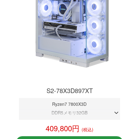
S2-78X3D897XT
Ryzen7 7800X3D
DDR5メモリ32GB
RX 9070 XT 16GB
409,800円
(税込)
NVMeSSD 1TB
無線LAN Bluetooth対応