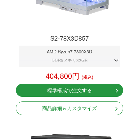
S2-78X3D857
AMD Ryzen7 7800X3D
DDR5メモリ32GB
RTX 5070 12GB
404,800円
(税込)
NVMeSSD 1TB
無線LAN Bluetooth対応
標準構成で注文する
Windows11 Home 64bit
商品詳細＆カスタマイズ