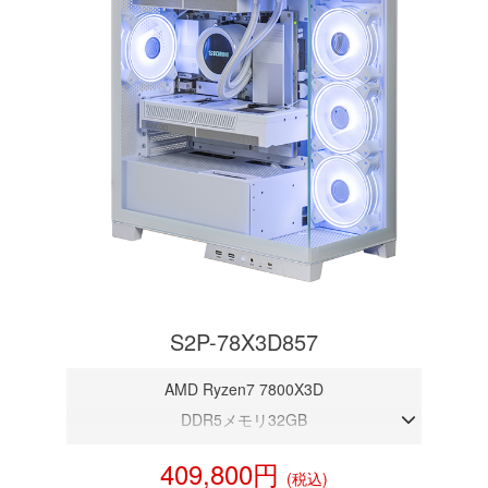
S2P-78X3D857
AMD Ryzen7 7800X3D
DDR5メモリ32GB
RTX 5070 12GB
409,800円
(税込)
NVMeSSD 1TB