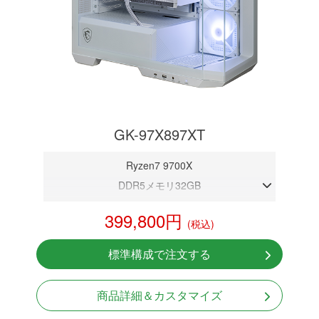
GK-97X897XT
Ryzen7 9700X
DDR5メモリ32GB
RX 9070 XT 16GB
399,800円
(税込)
NVMeSSD 1TB
無線LAN Bluetooth対応
標準構成で注文する
Windows11 Home 64bit
商品詳細＆カスタマイズ