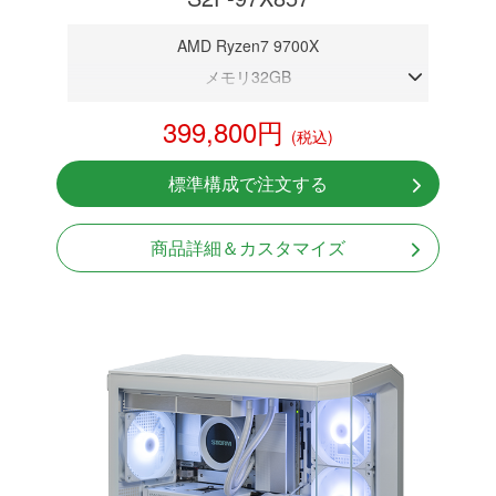
AMD Ryzen7 9700X
メモリ32GB
RTX 5070 12GB
399,800円
(税込)
NVMeSSD 1TB
無線LAN Bluetooth対応
標準構成で注文する
Windows11 Home 64bit
商品詳細＆カスタマイズ