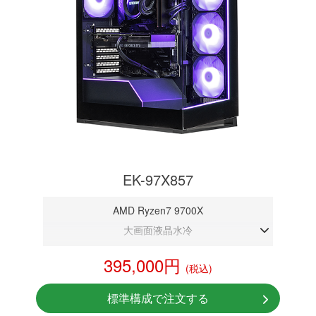
EK-97X857
AMD Ryzen7 9700X
大画面液晶水冷
DDR5メモリ 32GB
395,000円
(税込)
RTX 5070 12GB
NVMeSSD 1TB
標準構成で注文する
無線LAN Bluetooth対応