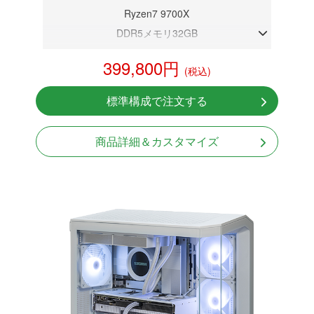
Ryzen7 9700X
DDR5メモリ32GB
RX 9070 XT 16GB
399,800円
(税込)
NVMeSSD 1TB
無線LAN Bluetooth対応
標準構成で注文する
Windows11 Home 64bit
商品詳細＆カスタマイズ