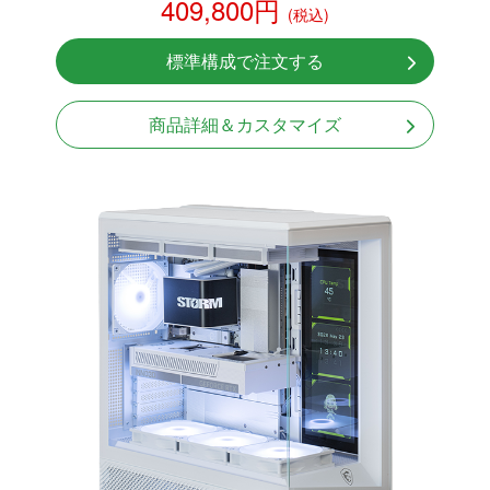
409,800円
(税込)
NVMeSSD 1TB
無線LAN Bluetooth対応
標準構成で注文する
Windows11 Home 64bit
LCDスクリーン搭載
商品詳細＆カスタマイズ