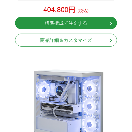
RTX 5070 12GB
404,800円
(税込)
NVMeSSD 1TB
無線LAN Bluetooth対応
標準構成で注文する
Windows11 Home 64bit
商品詳細＆カスタマイズ