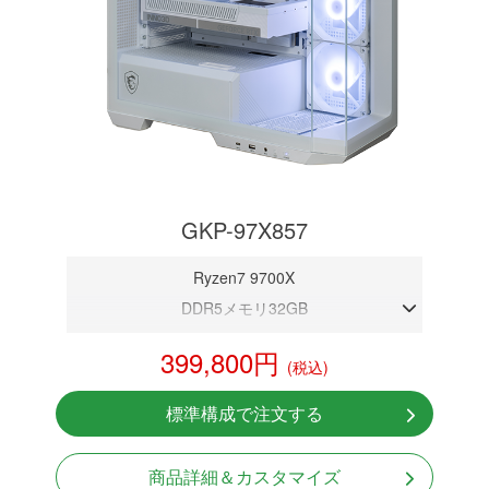
GKP-97X857
Ryzen7 9700X
DDR5メモリ32GB
RTX 5070 12GB
399,800円
(税込)
NVMeSSD 1TB
無線LAN Bluetooth対応
標準構成で注文する
Windows11 Home 64bit
商品詳細＆カスタマイズ