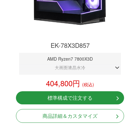
EK-78X3D857
AMD Ryzen7 7800X3D
大画面液晶水冷
DDR5メモリ 32GB
404,800円
(税込)
RTX 5070 12GB
NVMeSSD 1TB
標準構成で注文する
無線LAN Bluetooth対応
Windows11 Home 64bit
商品詳細＆カスタマイズ