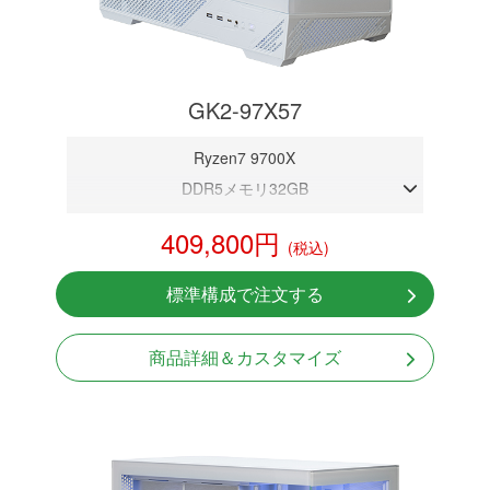
GK2-97X57
Ryzen7 9700X
DDR5メモリ32GB
RTX 5070 12GB
409,800円
(税込)
NVMeSSD 1TB
無線LAN Bluetooth対応
標準構成で注文する
Windows11 Home 64bit
LCDスクリーン搭載
商品詳細＆カスタマイズ