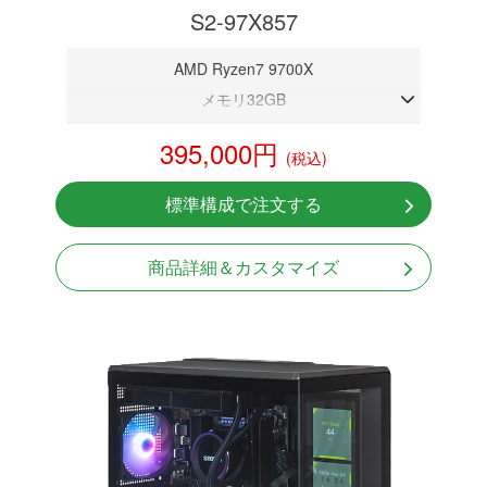
S2-97X857
AMD Ryzen7 9700X
メモリ32GB
RTX 5070 12GB
395,000円
(税込)
NVMeSSD 1TB
無線LAN Bluetooth対応
標準構成で注文する
Windows11 Home 64bit
商品詳細＆カスタマイズ