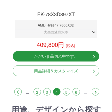
EK-78X3D897XT
AMD Ryzen7 7800X3D
大画面液晶水冷
DDR5メモリ 32GB
409,800円
(税込)
RX9070XT 16G
NVMeSSD 1TB
ただいま品切れ中です。
無線LAN Bluetooth対応
Windows11 Home 64bit
商品詳細＆カスタマイズ
...
2
3
4
5
6
...
用途、デザインから探す