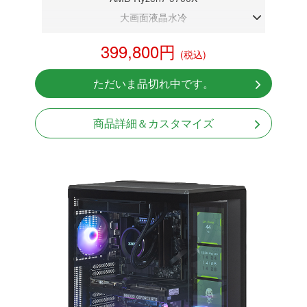
大画面液晶水冷
DDR5メモリ 32GB
399,800円
(税込)
RX9070XT 16GB
NVMeSSD 1TB
ただいま品切れ中です。
無線LAN Bluetooth対応
Windows11 Home 64bit
商品詳細＆カスタマイズ