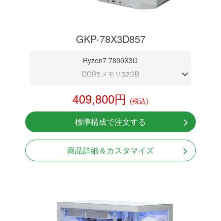
GKP-78X3D857
Ryzen7 7800X3D
DDR5メモリ32GB
RTX 5070 12GB
409,800円
(税込)
NVMeSSD 1TB
無線LAN Bluetooth対応
標準構成で注文する
Windows11 Home 64bit
商品詳細＆カスタマイズ