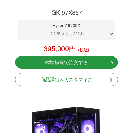
GK-97X857
Ryzen7 9700X
DDR5メモリ32GB
RTX 5070 12GB
395,000円
(税込)
NVMeSSD 1TB
無線LAN Bluetooth対応
標準構成で注文する
Windows11 Home 64bit
商品詳細＆カスタマイズ