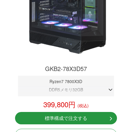
GKB2-78X3D57
Ryzen7 7800X3D
DDR5メモリ32GB
RTX 5070 12GB
399,800円
(税込)
NVMeSSD 1TB
無線LAN Bluetooth対応
標準構成で注文する
Windows11 Home 64bit
LCDスクリーン搭載