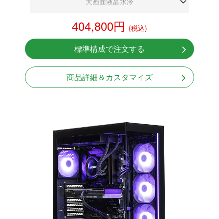
大画面液晶水冷
DDR5メモリ 32GB
404,800円
(税込)
RTX 5070 12GB
NVMeSSD 1TB
標準構成で注文する
無線LAN Bluetooth対応
Windows11 Home 64bit
商品詳細＆カスタマイズ