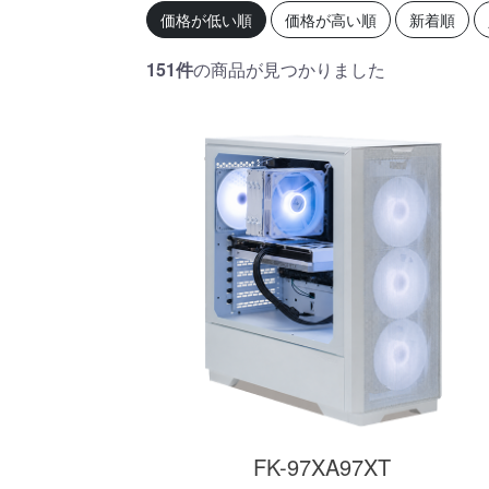
初心者の方、「どのPCを選
360mm
価格が低い順
価格が高い順
新着順
べばいいかわからない」そ
OLEDを
んな方にこそ選んでほし
ドモデル
い、エントリーモデルで
能を兼ね
151件
の商品が見つかりました
す。
が、至高
す。
商品詳細
FK-97XA97XT