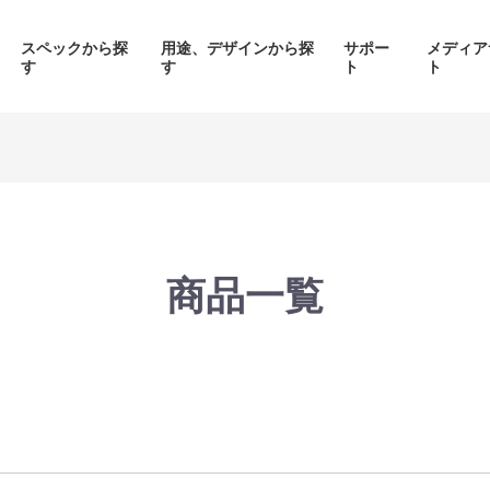
スペックから探
用途、デザインから探
サポー
メディア
す
す
ト
ト
価格帯から探す
製品シリーズから探す
商品一覧
面液晶、
背面コネク
ED簡易水冷搭載
ピラーレスケース採用PC
搭載P
PC
品をみる
商品をみる
商品を