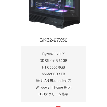
GKB2-97X56
Ryzen7 9700X
DDR5メモリ32GB
RTX 5060 8GB
NVMeSSD 1TB
無線LAN Bluetooth対応
Windows11 Home 64bit
LCDスクリーン搭載