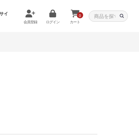
サイ
0
会員登録
ログイン
カート
メモリから探す
クーラーから探す
タパーツ
特価PC
C
みる
商品をみる