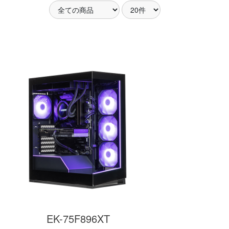
アした
MSI共同開発のPROJECT
MSI」認証
ZERO 背面コネクタマザー
ードする
ボードと2.8型液晶簡易水冷
搭載。
が、パソコン内部の美しさ
を際立たせます。
細
商品詳細
EK-75F896XT