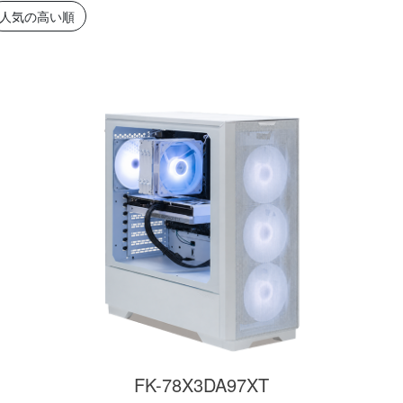
簡易水冷と曲面
270°強化ガラスに黒パーツ
厳格な基準をクリ
人気の高い順
搭載したハイエン
が鮮やかに映え、液晶簡易
「Powered By 
。美しさと冷却性
水冷とラインLEDが重厚な
モデル。世界をリ
備えた「流界2」
高級感を放ちます。
MSIの最新パーツ
の空間を演出しま
商品詳細
商品詳細
商品詳
270°パノラマビューが魅せ
る コストパフォーマンスに
FK-78X3DA97XT
優れたモデル