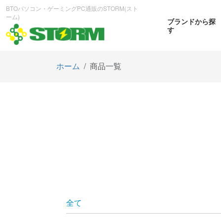
BTOパソコン・ゲーミングPC通販のSTORM(スト
ーム)
ブランドから探
す
ホーム
商品一覧
CPUから探す
GPUから探す
大画
ゲーミングPC
曲面OL
商品をみる
商
全て