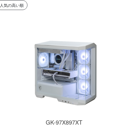
簡易水冷と曲面
270°強化ガラスに黒パーツ
厳格な基準をクリ
人気の高い順
搭載したハイエン
が鮮やかに映え、液晶簡易
「Powered By 
。美しさと冷却性
水冷とラインLEDが重厚な
モデル。世界をリ
備えた「流界2」
高級感を放ちます。
MSIの最新パーツ
の空間を演出しま
商品詳細
商品詳細
商品詳
270°パノラマビューが魅せ
る コストパフォーマンスに
GK-97X897XT
優れたモデル