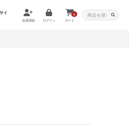
サイ
0
会員登録
ログイン
カート
メモリから探す
クーラーから探す
タパーツ
特価PC
C
みる
商品をみる