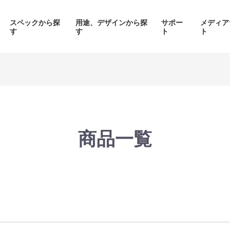
スペックから探
用途、デザインから探
サポー
メディア
す
す
ト
ト
価格帯から探す
製品シリーズから探す
商品一覧
面液晶、
背面コネク
ED簡易水冷搭載
ピラーレスケース採用PC
搭載P
PC
品をみる
商品をみる
商品を