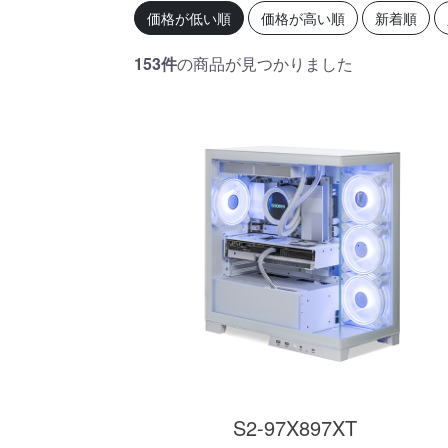
初心者の方、「どのPCを選
360mm
価格が低い順
価格が高い順
新着順
べばいいかわからない」そ
OLEDを
んな方にこそ選んでほし
ドモデル
い、エントリーモデルで
能を兼ね
153件
の商品が見つかりました
す。
が、至高
す。
商品詳細
S2-97X897XT