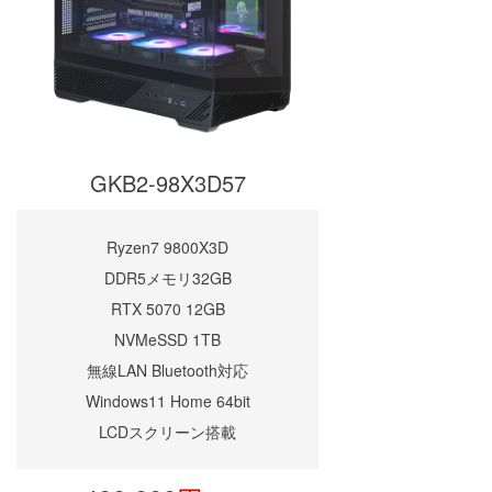
GKB2-98X3D57
Ryzen7 9800X3D
DDR5メモリ32GB
RTX 5070 12GB
NVMeSSD 1TB
無線LAN Bluetooth対応
Windows11 Home 64bit
LCDスクリーン搭載