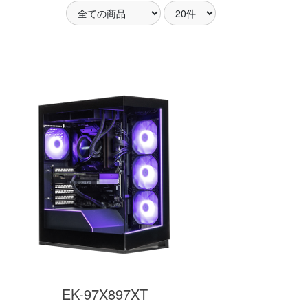
アした
MSI共同開発のPROJECT
MSI」認証
ZERO 背面コネクタマザー
ードする
ボードと2.8型液晶簡易水冷
搭載。
が、パソコン内部の美しさ
を際立たせます。
細
商品詳細
EK-97X897XT