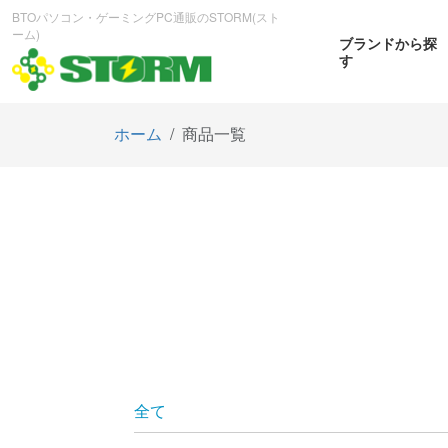
BTOパソコン・ゲーミングPC通販のSTORM(スト
ーム)
ブランドから探
す
ホーム
商品一覧
CPUから探す
GPUから探す
大画
ゲーミングPC
曲面OL
商品をみる
商
全て