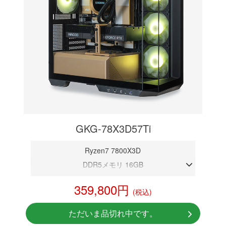
GKG-78X3D57Ti
Ryzen7 7800X3D
DDR5メモリ 16GB
RTX 5070Ti 16GB
359,800円
(税込)
NVMeSSD 1TB
無線LAN Bluetooth対応
ただいま品切れ中です。
Windows11 Home 64bit