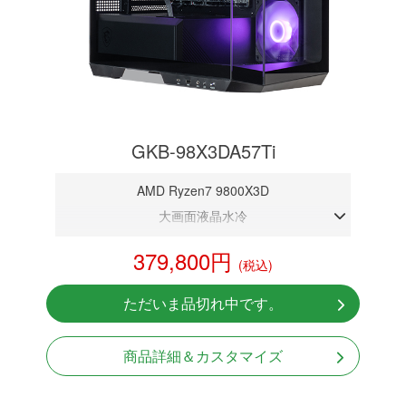
GKB-98X3DA57Ti
AMD Ryzen7 9800X3D
大画面液晶水冷
DDR5メモリ 32GB
379,800円
(税込)
RTX 5070Ti 16GB
NVMeSSD 1TB
ただいま品切れ中です。
Windows11 Home 64bit
商品詳細＆カスタマイズ