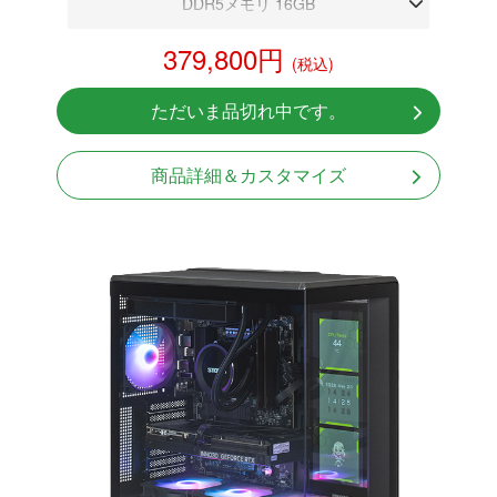
DDR5メモリ 16GB
RTX 5070Ti 16GB
379,800円
(税込)
NVMeSSD 1TB
無線LAN Bluetooth対応
ただいま品切れ中です。
Windows11 Home 64bit
商品詳細＆カスタマイズ