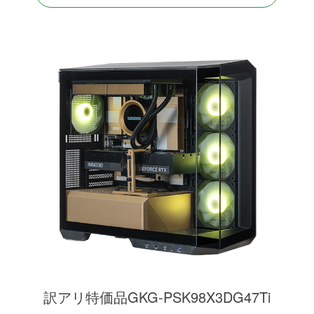
訳アリ特価品GKG-PSK98X3DG47Ti