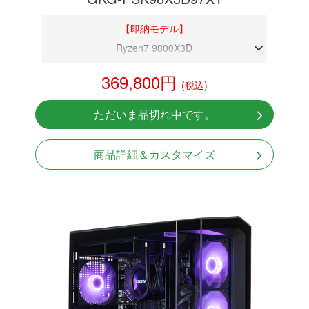
【即納モデル】
Ryzen7 9800X3D
DDR5メモリ 32GB
369,800円
(税込)
RX 9070 XT 16GB
NVMeSSD 1TB
ただいま品切れ中です。
無線LAN Bluetooth対応
Windows11 Home 64bit
商品詳細＆カスタマイズ