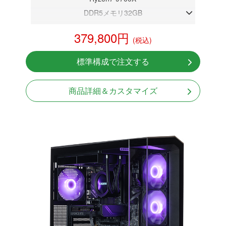
DDR5メモリ32GB
RTX 5070 12GB
379,800円
(税込)
NVMeSSD 1TB
無線LAN Bluetooth対応
標準構成で注文する
Windows11 Home 64bit
LCDスクリーン搭載
商品詳細＆カスタマイズ