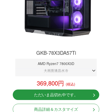
GKB-78X3DA57Ti
AMD Ryzen7 7800X3D
大画面液晶水冷
DDR5メモリ 32GB
369,800円
(税込)
RTX 5070Ti 16GB
NVMeSSD 1TB
ただいま品切れ中です。
Windows11 Home 64bit
商品詳細＆カスタマイズ