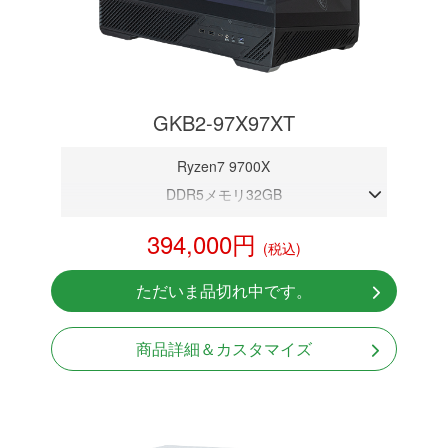
GKB2-97X97XT
Ryzen7 9700X
DDR5メモリ32GB
RX 9070XT 16GB
394,000円
(税込)
NVMeSSD 1TB
無線LAN Bluetooth対応
ただいま品切れ中です。
Windows11 Home 64bit
LCDスクリーン搭載
商品詳細＆カスタマイズ