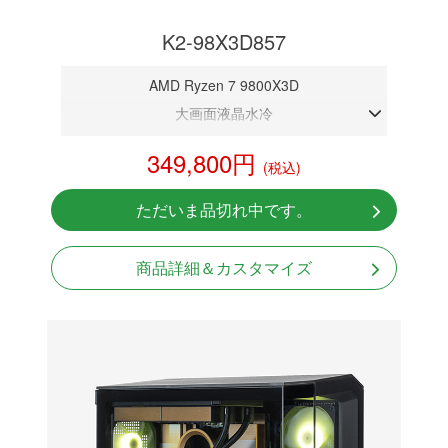
K2-98X3D857
AMD Ryzen 7 9800X3D
大画面液晶水冷
DDR5メモリ 16GB
349,800円
(税込)
RTX 5070 12GB
NVMeSSD 1TB
ただいま品切れ中です。
Windows11 Home 64bit
商品詳細＆カスタマイズ