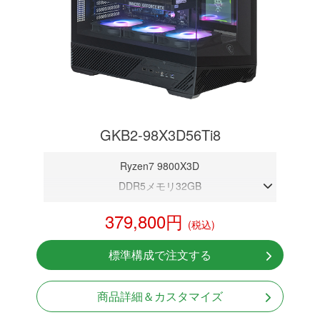
GKB2-98X3D56Ti8
Ryzen7 9800X3D
DDR5メモリ32GB
RTX 5060Ti 8GB
379,800円
(税込)
NVMeSSD 1TB
無線LAN Bluetooth対応
標準構成で注文する
Windows11 Home 64bit
LCDスクリーン搭載
商品詳細＆カスタマイズ