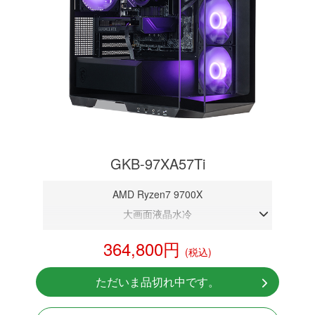
GKB-97XA57Ti
AMD Ryzen7 9700X
大画面液晶水冷
DDR5メモリ 32GB
364,800円
(税込)
RTX 5070Ti 16GB
NVMeSSD 1TB
ただいま品切れ中です。
Windows11 Home 64bit