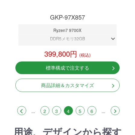
GKP-97X857
Ryzen7 9700X
DDR5メモリ32GB
RTX 5070 12GB
399,800円
(税込)
NVMeSSD 1TB
無線LAN Bluetooth対応
標準構成で注文する
Windows11 Home 64bit
商品詳細＆カスタマイズ
...
2
3
4
5
6
...
用途、デザインから探す