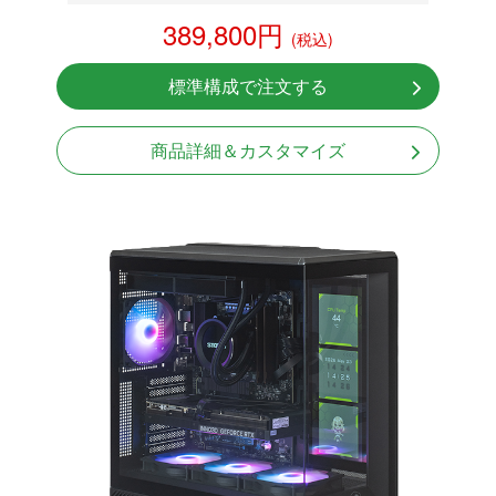
RTX 5070 12GB
389,800円
(税込)
NVMeSSD 1TB
無線LAN Bluetooth対応
標準構成で注文する
Windows11 Home 64bit
LCDスクリーン搭載
商品詳細＆カスタマイズ