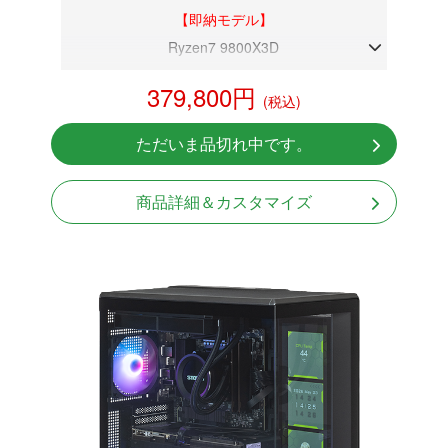
【即納モデル】
Ryzen7 9800X3D
DDR5メモリ 32GB
379,800円
(税込)
RTX 4070Ti 16GB(整備済み品)
NVMeSSD 1TB
ただいま品切れ中です。
無線LAN Bluetooth対応
Windows11 Home 64bit
商品詳細＆カスタマイズ