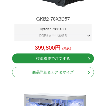
GKB2-78X3D57
Ryzen7 7800X3D
DDR5メモリ32GB
RTX 5070 12GB
399,800円
(税込)
NVMeSSD 1TB
無線LAN Bluetooth対応
標準構成で注文する
Windows11 Home 64bit
LCDスクリーン搭載
商品詳細＆カスタマイズ