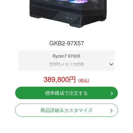
GKB2-97X57
Ryzen7 9700X
DDR5メモリ32GB
RTX 5070 12GB
389,800円
(税込)
NVMeSSD 1TB
無線LAN Bluetooth対応
標準構成で注文する
Windows11 Home 64bit
LCDスクリーン搭載
商品詳細＆カスタマイズ