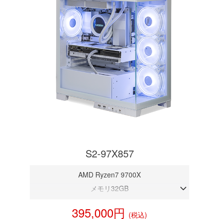
S2-97X857
AMD Ryzen7 9700X
メモリ32GB
RTX 5070 12GB
395,000円
(税込)
NVMeSSD 1TB