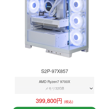
S2P-97X857
AMD Ryzen7 9700X
メモリ32GB
RTX 5070 12GB
399,800円
(税込)
NVMeSSD 1TB
無線LAN Bluetooth対応