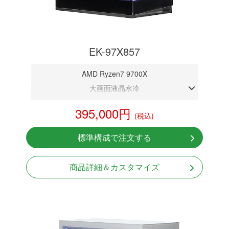
EK-97X857
AMD Ryzen7 9700X
大画面液晶水冷
DDR5メモリ 32GB
395,000円
(税込)
RTX 5070 12GB
NVMeSSD 1TB
標準構成で注文する
無線LAN Bluetooth対応
Windows11 Home 64bit
商品詳細＆カスタマイズ