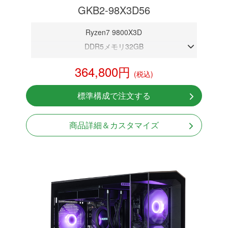
GKB2-98X3D56
Ryzen7 9800X3D
DDR5メモリ32GB
RTX 5060 8GB
364,800円
(税込)
NVMeSSD 1TB
無線LAN Bluetooth対応
標準構成で注文する
Windows11 Home 64bit
LCDスクリーン搭載
商品詳細＆カスタマイズ