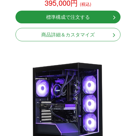
395,000円
(税込)
NVMeSSD 1TB
無線LAN Bluetooth対応
標準構成で注文する
Windows11 Home 64bit
商品詳細＆カスタマイズ